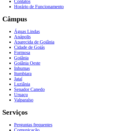
Contatos
Horário de Funcionamento
Câmpus
Águas Lindas
Anápolis
Aparecida de Goiânia
Cidade de Goiás
Formosa
Goiânia
Goiânia Oeste
Inhumas
Itumbiara
Jataí
Luziânia
Senador Canedo
Uruaçu
Valparaíso
Serviços
Perguntas frequentes
Comunicação