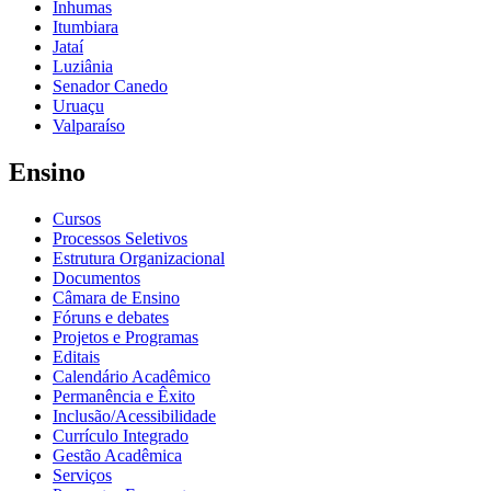
Inhumas
Itumbiara
Jataí
Luziânia
Senador Canedo
Uruaçu
Valparaíso
Ensino
Cursos
Processos Seletivos
Estrutura Organizacional
Documentos
Câmara de Ensino
Fóruns e debates
Projetos e Programas
Editais
Calendário Acadêmico
Permanência e Êxito
Inclusão/Acessibilidade
Currículo Integrado
Gestão Acadêmica
Serviços