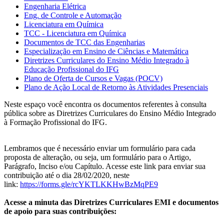
Engenharia Elétrica
Eng. de Controle e Automação
Licenciatura em Química
TCC - Licenciatura em Química
Documentos de TCC das Engenharias
Especialização em Ensino de Ciências e Matemática
Diretrizes Curriculares do Ensino Médio Integrado à
Educação Profissional do IFG
Plano de Oferta de Cursos e Vagas (POCV)
Plano de Ação Local de Retorno às Atividades Presenciais
Neste espaço você encontra os documentos referentes à consulta
pública sobre as Diretrizes Curriculares do Ensino Médio Integrado
à Formação Profissional do IFG.
Lembramos que é necessário enviar um formulário para cada
proposta de alteração, ou seja, um formulário para o Artigo,
Parágrafo, Inciso e/ou Capítulo. Acesse este link para enviar sua
contribuição até o dia 28/02/2020, neste
link:
https://forms.gle/rcYKTLKKHwBzMqPE9
Acesse a minuta das Diretrizes Curriculares EMI e documentos
de apoio para suas contribuições: