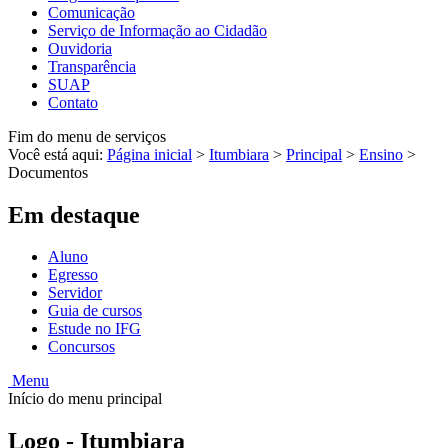
Comunicação
Serviço de Informação ao Cidadão
Ouvidoria
Transparência
SUAP
Contato
Fim do menu de serviços
Você está aqui:
Página inicial
>
Itumbiara
>
Principal
>
Ensino
>
Documentos
Em destaque
Aluno
Egresso
Servidor
Guia de cursos
Estude no IFG
Concursos
Menu
Início do menu principal
Logo - Itumbiara