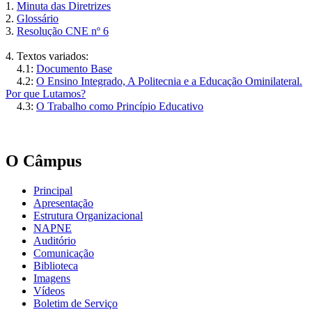
1.
Minuta das Diretrizes
2.
Glossário
3.
Resolução CNE nº 6
4. Textos variados:
4.1:
Documento Base
4.2:
O Ensino Integrado, A Politecnia e a Educação Ominilateral.
Por que Lutamos?
4.3:
O Trabalho como Princípio Educativo
O Câmpus
Principal
Apresentação
Estrutura Organizacional
NAPNE
Auditório
Comunicação
Biblioteca
Imagens
Vídeos
Boletim de Serviço