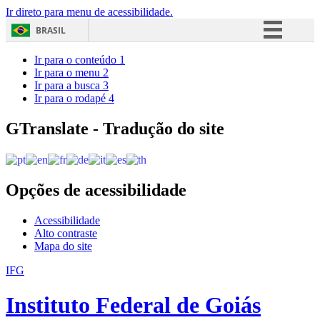
Ir direto para menu de acessibilidade.
BRASIL
Simplifique!
Ir para o conteúdo
1
Ir para o menu
2
Comunica BR
Ir para a busca
3
Ir para o rodapé
4
Participe
Acesso à informação
GTranslate - Tradução do site
Legislação
Canais
Opções de acessibilidade
Acessibilidade
Alto contraste
Mapa do site
IFG
Instituto Federal de Goiás