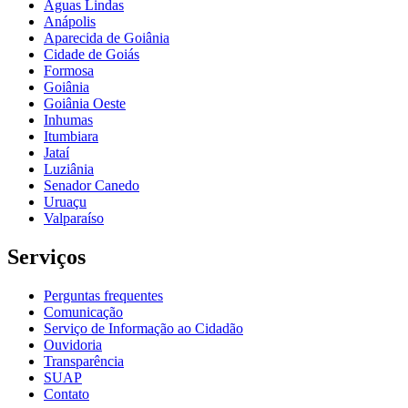
Águas Lindas
Anápolis
Aparecida de Goiânia
Cidade de Goiás
Formosa
Goiânia
Goiânia Oeste
Inhumas
Itumbiara
Jataí
Luziânia
Senador Canedo
Uruaçu
Valparaíso
Serviços
Perguntas frequentes
Comunicação
Serviço de Informação ao Cidadão
Ouvidoria
Transparência
SUAP
Contato