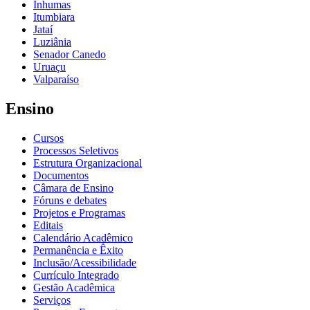
Inhumas
Itumbiara
Jataí
Luziânia
Senador Canedo
Uruaçu
Valparaíso
Ensino
Cursos
Processos Seletivos
Estrutura Organizacional
Documentos
Câmara de Ensino
Fóruns e debates
Projetos e Programas
Editais
Calendário Acadêmico
Permanência e Êxito
Inclusão/Acessibilidade
Currículo Integrado
Gestão Acadêmica
Serviços