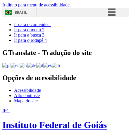
Ir direto para menu de acessibilidade.
BRASIL
Simplifique!
Ir para o conteúdo
1
Ir para o menu
2
Comunica BR
Ir para a busca
3
Ir para o rodapé
4
Participe
Acesso à informação
GTranslate - Tradução do site
Legislação
Canais
Opções de acessibilidade
Acessibilidade
Alto contraste
Mapa do site
IFG
Instituto Federal de Goiás