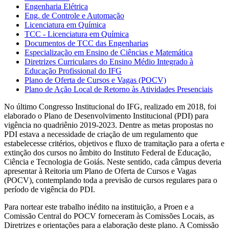
Engenharia Elétrica
Eng. de Controle e Automação
Licenciatura em Química
TCC - Licenciatura em Química
Documentos de TCC das Engenharias
Especialização em Ensino de Ciências e Matemática
Diretrizes Curriculares do Ensino Médio Integrado à
Educação Profissional do IFG
Plano de Oferta de Cursos e Vagas (POCV)
Plano de Ação Local de Retorno às Atividades Presenciais
No último Congresso Institucional do IFG, realizado em 2018, foi
elaborado o Plano de Desenvolvimento Institucional (PDI) para
vigência no quadriênio 2019-2023. Dentre as metas propostas no
PDI estava a necessidade de criação de um regulamento que
estabelecesse critérios, objetivos e fluxo de tramitação para a oferta e
extinção dos cursos no âmbito do Instituto Federal de Educação,
Ciência e Tecnologia de Goiás. Neste sentido, cada câmpus deveria
apresentar à Reitoria um Plano de Oferta de Cursos e Vagas
(POCV), contemplando toda a previsão de cursos regulares para o
período de vigência do PDI.
Para nortear este trabalho inédito na instituição, a Proen e a
Comissão Central do POCV forneceram às Comissões Locais, as
Diretrizes e orientações para a elaboração deste plano. A Comissão