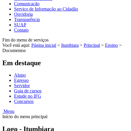
Comunicação
Serviço de Informação ao Cidadão
Ouvidoria
Transparência
SUAP
Contato
Fim do menu de serviços
Você está aqui:
Página inicial
>
Itumbiara
>
Principal
>
Ensino
>
Documentos
Em destaque
Aluno
Egresso
Servidor
Guia de cursos
Estude no IFG
Concursos
Menu
Início do menu principal
Logo - Itumbiara