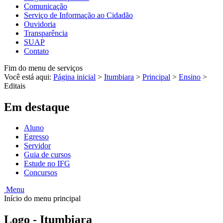
Comunicação
Serviço de Informação ao Cidadão
Ouvidoria
Transparência
SUAP
Contato
Fim do menu de serviços
Você está aqui:
Página inicial
>
Itumbiara
>
Principal
>
Ensino
>
Editais
Em destaque
Aluno
Egresso
Servidor
Guia de cursos
Estude no IFG
Concursos
Menu
Início do menu principal
Logo - Itumbiara