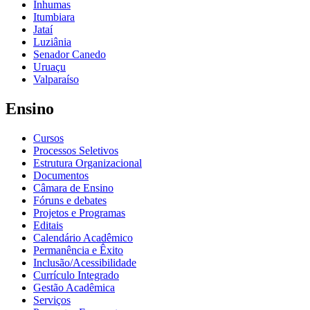
Inhumas
Itumbiara
Jataí
Luziânia
Senador Canedo
Uruaçu
Valparaíso
Ensino
Cursos
Processos Seletivos
Estrutura Organizacional
Documentos
Câmara de Ensino
Fóruns e debates
Projetos e Programas
Editais
Calendário Acadêmico
Permanência e Êxito
Inclusão/Acessibilidade
Currículo Integrado
Gestão Acadêmica
Serviços