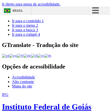
Ir direto para menu de acessibilidade.
BRASIL
Simplifique!
Ir para o conteúdo
1
Ir para o menu
2
Comunica BR
Ir para a busca
3
Ir para o rodapé
4
Participe
Acesso à informação
GTranslate - Tradução do site
Legislação
Canais
Opções de acessibilidade
Acessibilidade
Alto contraste
Mapa do site
IFG
Instituto Federal de Goiás