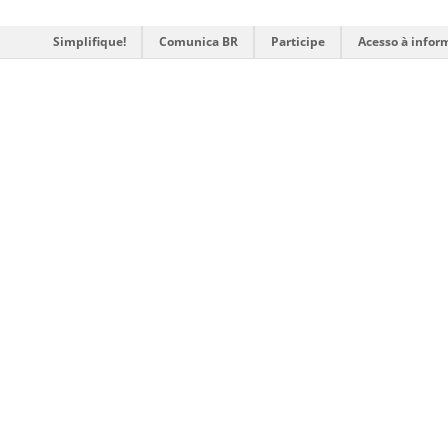
Simplifique!
Comunica BR
Participe
Acesso à infor