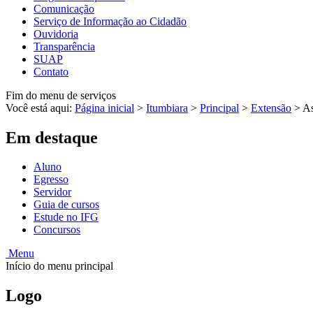
Comunicação
Serviço de Informação ao Cidadão
Ouvidoria
Transparência
SUAP
Contato
Fim do menu de serviços
Você está aqui:
Página inicial
>
Itumbiara
>
Principal
>
Extensão
>
As
Em destaque
Aluno
Egresso
Servidor
Guia de cursos
Estude no IFG
Concursos
Menu
Início do menu principal
Logo