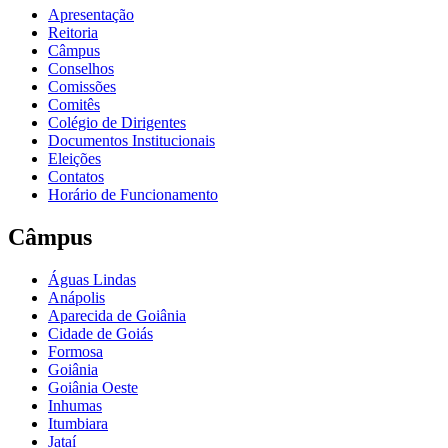
Apresentação
Reitoria
Câmpus
Conselhos
Comissões
Comitês
Colégio de Dirigentes
Documentos Institucionais
Eleições
Contatos
Horário de Funcionamento
Câmpus
Águas Lindas
Anápolis
Aparecida de Goiânia
Cidade de Goiás
Formosa
Goiânia
Goiânia Oeste
Inhumas
Itumbiara
Jataí