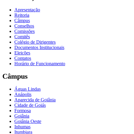
Apresentação
Reitoria
Câmpus
Conselhos
Comissões
Comitês
Colégio de Dirigentes
Documentos Institucionais
Eleições
Contatos
Horário de Funcionamento
Câmpus
Águas Lindas
Anápolis
Aparecida de Goiânia
Cidade de Goiás
Formosa
Goiânia
Goiânia Oeste
Inhumas
Itumbiara