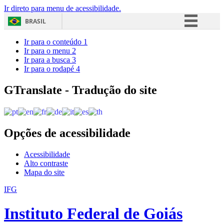
Ir direto para menu de acessibilidade.
BRASIL
Simplifique!
Ir para o conteúdo
1
Ir para o menu
2
Comunica BR
Ir para a busca
3
Ir para o rodapé
4
Participe
Acesso à informação
GTranslate - Tradução do site
Legislação
Canais
Opções de acessibilidade
Acessibilidade
Alto contraste
Mapa do site
IFG
Instituto Federal de Goiás