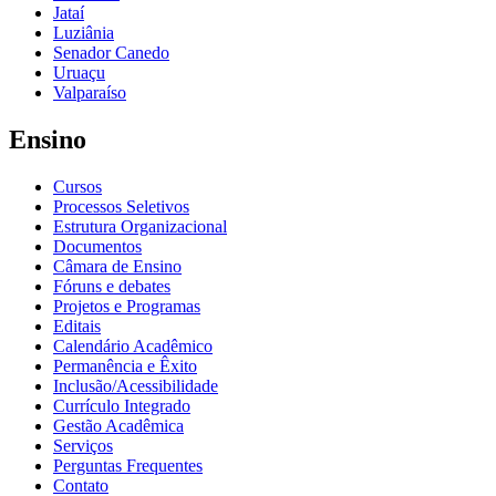
Jataí
Luziânia
Senador Canedo
Uruaçu
Valparaíso
Ensino
Cursos
Processos Seletivos
Estrutura Organizacional
Documentos
Câmara de Ensino
Fóruns e debates
Projetos e Programas
Editais
Calendário Acadêmico
Permanência e Êxito
Inclusão/Acessibilidade
Currículo Integrado
Gestão Acadêmica
Serviços
Perguntas Frequentes
Contato