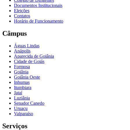
Colégio de Dirigentes
Documentos Institucionais
Eleições
Contatos
Horário de Funcionamento
Câmpus
Águas Lindas
Anápolis
Aparecida de Goiânia
Cidade de Goiás
Formosa
Goiânia
Goiânia Oeste
Inhumas
Itumbiara
Jataí
Luziânia
Senador Canedo
Uruaçu
Valparaíso
Serviços