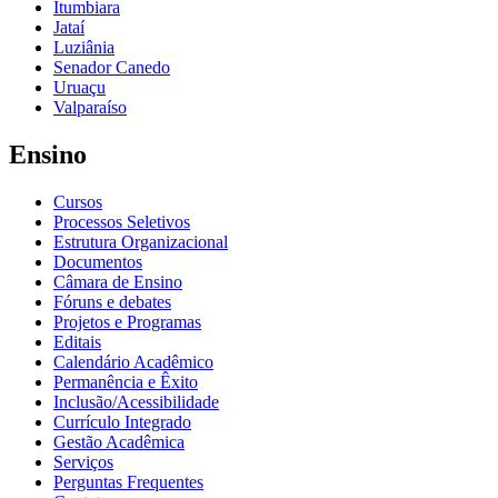
Itumbiara
Jataí
Luziânia
Senador Canedo
Uruaçu
Valparaíso
Ensino
Cursos
Processos Seletivos
Estrutura Organizacional
Documentos
Câmara de Ensino
Fóruns e debates
Projetos e Programas
Editais
Calendário Acadêmico
Permanência e Êxito
Inclusão/Acessibilidade
Currículo Integrado
Gestão Acadêmica
Serviços
Perguntas Frequentes