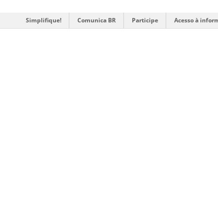
Simplifique!
Comunica BR
Participe
Acesso à infor