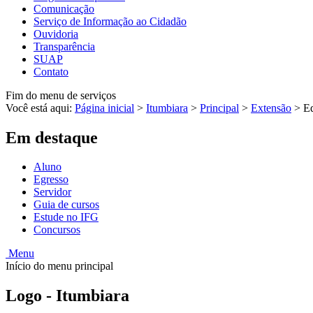
Comunicação
Serviço de Informação ao Cidadão
Ouvidoria
Transparência
SUAP
Contato
Fim do menu de serviços
Você está aqui:
Página inicial
>
Itumbiara
>
Principal
>
Extensão
>
Ed
Em destaque
Aluno
Egresso
Servidor
Guia de cursos
Estude no IFG
Concursos
Menu
Início do menu principal
Logo - Itumbiara