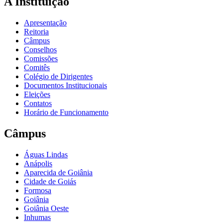
A Instituição
Apresentação
Reitoria
Câmpus
Conselhos
Comissões
Comitês
Colégio de Dirigentes
Documentos Institucionais
Eleições
Contatos
Horário de Funcionamento
Câmpus
Águas Lindas
Anápolis
Aparecida de Goiânia
Cidade de Goiás
Formosa
Goiânia
Goiânia Oeste
Inhumas