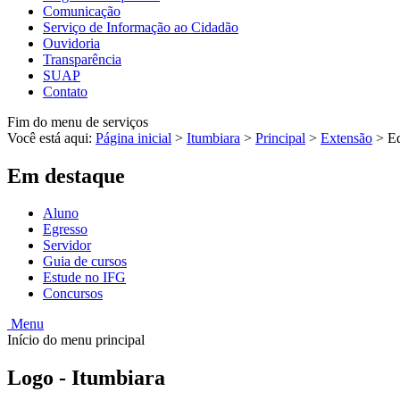
Comunicação
Serviço de Informação ao Cidadão
Ouvidoria
Transparência
SUAP
Contato
Fim do menu de serviços
Você está aqui:
Página inicial
>
Itumbiara
>
Principal
>
Extensão
>
Ed
Em destaque
Aluno
Egresso
Servidor
Guia de cursos
Estude no IFG
Concursos
Menu
Início do menu principal
Logo - Itumbiara