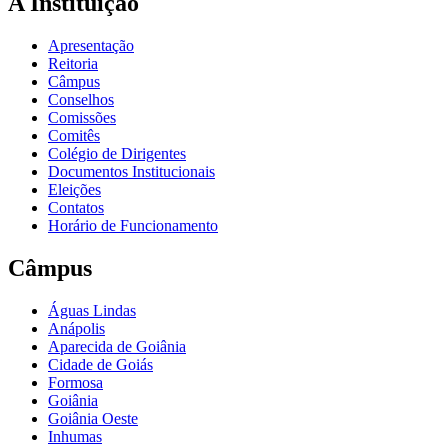
A Instituição
Apresentação
Reitoria
Câmpus
Conselhos
Comissões
Comitês
Colégio de Dirigentes
Documentos Institucionais
Eleições
Contatos
Horário de Funcionamento
Câmpus
Águas Lindas
Anápolis
Aparecida de Goiânia
Cidade de Goiás
Formosa
Goiânia
Goiânia Oeste
Inhumas