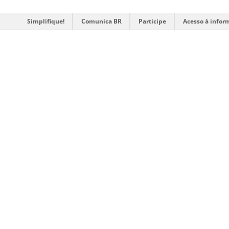
Simplifique!
Comunica BR
Participe
Acesso à infor