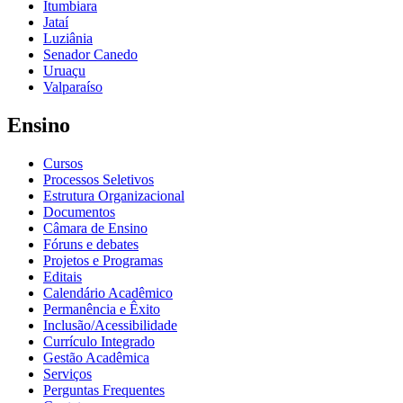
Itumbiara
Jataí
Luziânia
Senador Canedo
Uruaçu
Valparaíso
Ensino
Cursos
Processos Seletivos
Estrutura Organizacional
Documentos
Câmara de Ensino
Fóruns e debates
Projetos e Programas
Editais
Calendário Acadêmico
Permanência e Êxito
Inclusão/Acessibilidade
Currículo Integrado
Gestão Acadêmica
Serviços
Perguntas Frequentes