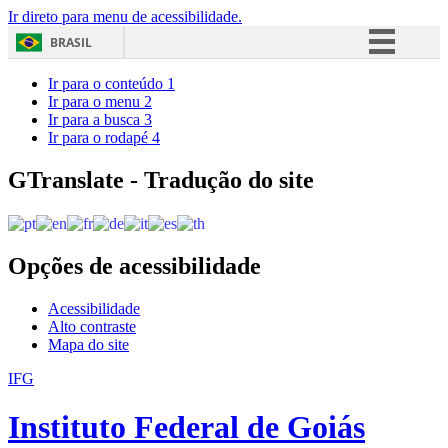
Ir direto para menu de acessibilidade.
BRASIL
Simplifique!
Ir para o conteúdo
1
Ir para o menu
2
Comunica BR
Ir para a busca
3
Ir para o rodapé
4
Participe
Acesso à informação
GTranslate - Tradução do site
Legislação
Canais
Opções de acessibilidade
Acessibilidade
Alto contraste
Mapa do site
IFG
Instituto Federal de Goiás