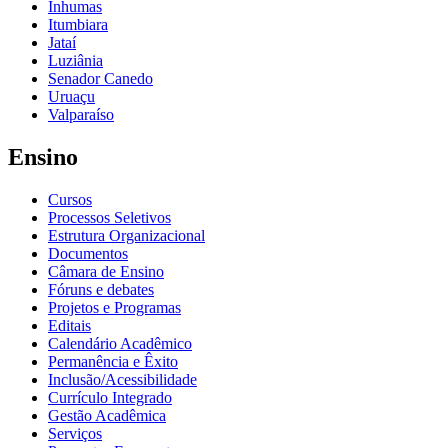
Inhumas
Itumbiara
Jataí
Luziânia
Senador Canedo
Uruaçu
Valparaíso
Ensino
Cursos
Processos Seletivos
Estrutura Organizacional
Documentos
Câmara de Ensino
Fóruns e debates
Projetos e Programas
Editais
Calendário Acadêmico
Permanência e Êxito
Inclusão/Acessibilidade
Currículo Integrado
Gestão Acadêmica
Serviços