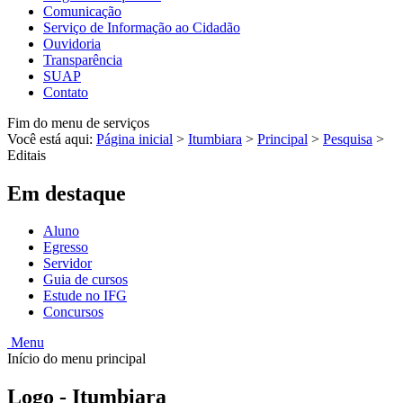
Comunicação
Serviço de Informação ao Cidadão
Ouvidoria
Transparência
SUAP
Contato
Fim do menu de serviços
Você está aqui:
Página inicial
>
Itumbiara
>
Principal
>
Pesquisa
>
Editais
Em destaque
Aluno
Egresso
Servidor
Guia de cursos
Estude no IFG
Concursos
Menu
Início do menu principal
Logo - Itumbiara