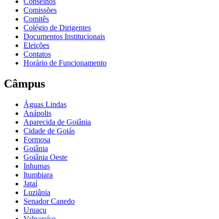
Conselhos
Comissões
Comitês
Colégio de Dirigentes
Documentos Institucionais
Eleições
Contatos
Horário de Funcionamento
Câmpus
Águas Lindas
Anápolis
Aparecida de Goiânia
Cidade de Goiás
Formosa
Goiânia
Goiânia Oeste
Inhumas
Itumbiara
Jataí
Luziânia
Senador Canedo
Uruaçu
Valparaíso