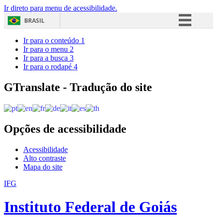
Ir direto para menu de acessibilidade.
BRASIL
Simplifique!
Ir para o conteúdo
1
Ir para o menu
2
Comunica BR
Ir para a busca
3
Ir para o rodapé
4
Participe
Acesso à informação
GTranslate - Tradução do site
Legislação
Canais
Opções de acessibilidade
Acessibilidade
Alto contraste
Mapa do site
IFG
Instituto Federal de Goiás