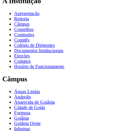
A Instituição
Apresentação
Reitoria
Câmpus
Conselhos
Comissões
Comitês
Colégio de Dirigentes
Documentos Institucionais
Eleições
Contatos
Horário de Funcionamento
Câmpus
Águas Lindas
Anápolis
Aparecida de Goiânia
Cidade de Goiás
Formosa
Goiânia
Goiânia Oeste
Inhumas