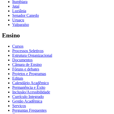
Itumbiara
Jataí
Luziânia
Senador Canedo
Uruaçu
Valparaíso
Ensino
Cursos
Processos Seletivos
Estrutura Organizacional
Documentos
Câmara de Ensino
Fóruns e debates
Projetos e Programas
Editais
Calendário Acadêmico
Permanência e Êxito
Inclusão/Acessibilidade
Currículo Integrado
Gestão Acadêmica
Serviços
Perguntas Frequentes