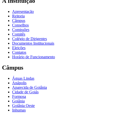
A Instituição
Apresentação
Reitoria
Câmpus
Conselhos
Comissões
Comitês
Colégio de Dirigentes
Documentos Institucionais
Eleições
Contatos
Horário de Funcionamento
Câmpus
Águas Lindas
Anápolis
Aparecida de Goiânia
Cidade de Goiás
Formosa
Goiânia
Goiânia Oeste
Inhumas