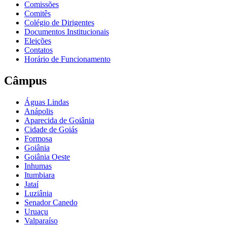
Comissões
Comitês
Colégio de Dirigentes
Documentos Institucionais
Eleições
Contatos
Horário de Funcionamento
Câmpus
Águas Lindas
Anápolis
Aparecida de Goiânia
Cidade de Goiás
Formosa
Goiânia
Goiânia Oeste
Inhumas
Itumbiara
Jataí
Luziânia
Senador Canedo
Uruaçu
Valparaíso