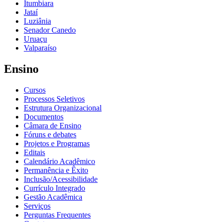
Itumbiara
Jataí
Luziânia
Senador Canedo
Uruaçu
Valparaíso
Ensino
Cursos
Processos Seletivos
Estrutura Organizacional
Documentos
Câmara de Ensino
Fóruns e debates
Projetos e Programas
Editais
Calendário Acadêmico
Permanência e Êxito
Inclusão/Acessibilidade
Currículo Integrado
Gestão Acadêmica
Serviços
Perguntas Frequentes