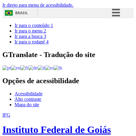
Ir direto para menu de acessibilidade.
BRASIL
Simplifique!
Ir para o conteúdo
1
Ir para o menu
2
Comunica BR
Ir para a busca
3
Ir para o rodapé
4
Participe
Acesso à informação
GTranslate - Tradução do site
Legislação
Canais
Opções de acessibilidade
Acessibilidade
Alto contraste
Mapa do site
IFG
Instituto Federal de Goiás