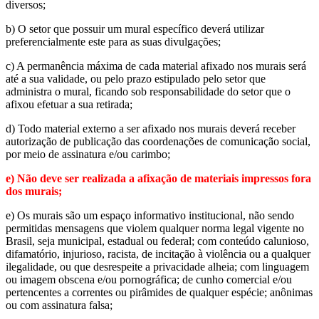
diversos;
b) O setor que possuir um mural específico deverá utilizar
preferencialmente este para as suas divulgações;
c) A permanência máxima de cada material afixado nos murais será
até a sua validade, ou pelo prazo estipulado pelo setor que
administra o mural, ficando sob responsabilidade do setor que o
afixou efetuar a sua retirada;
d) Todo material externo a ser afixado nos murais deverá receber
autorização de publicação das coordenações de comunicação social,
por meio de assinatura e/ou carimbo;
e) Não deve ser realizada a afixação de materiais impressos fora
dos murais;
e) Os murais são um espaço informativo institucional, não sendo
permitidas mensagens que violem qualquer norma legal vigente no
Brasil, seja municipal, estadual ou federal; com conteúdo calunioso,
difamatório, injurioso, racista, de incitação à violência ou a qualquer
ilegalidade, ou que desrespeite a privacidade alheia; com linguagem
ou imagem obscena e/ou pornográfica; de cunho comercial e/ou
pertencentes a correntes ou pirâmides de qualquer espécie; anônimas
ou com assinatura falsa;