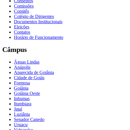
Conselhos
Comissões
Comitês
Colégio de Dirigentes
Documentos Institucionais
Eleições
Contatos
Horário de Funcionamento
Câmpus
Águas Lindas
Anápolis
Aparecida de Goiânia
Cidade de Goiás
Formosa
Goiânia
Goiânia Oeste
Inhumas
Itumbiara
Jataí
Luziânia
Senador Canedo
Uruaçu
Valparaíso