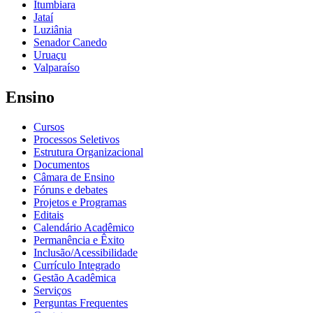
Itumbiara
Jataí
Luziânia
Senador Canedo
Uruaçu
Valparaíso
Ensino
Cursos
Processos Seletivos
Estrutura Organizacional
Documentos
Câmara de Ensino
Fóruns e debates
Projetos e Programas
Editais
Calendário Acadêmico
Permanência e Êxito
Inclusão/Acessibilidade
Currículo Integrado
Gestão Acadêmica
Serviços
Perguntas Frequentes