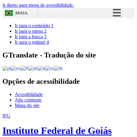
Ir direto para menu de acessibilidade.
BRASIL
Simplifique!
Ir para o conteúdo
1
Ir para o menu
2
Comunica BR
Ir para a busca
3
Ir para o rodapé
4
Participe
Acesso à informação
GTranslate - Tradução do site
Legislação
Canais
Opções de acessibilidade
Acessibilidade
Alto contraste
Mapa do site
IFG
Instituto Federal de Goiás