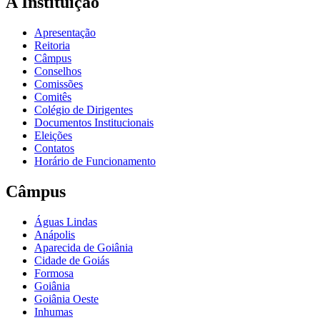
A Instituição
Apresentação
Reitoria
Câmpus
Conselhos
Comissões
Comitês
Colégio de Dirigentes
Documentos Institucionais
Eleições
Contatos
Horário de Funcionamento
Câmpus
Águas Lindas
Anápolis
Aparecida de Goiânia
Cidade de Goiás
Formosa
Goiânia
Goiânia Oeste
Inhumas