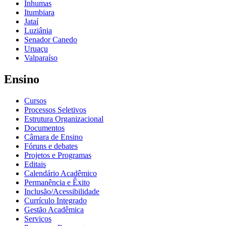
Inhumas
Itumbiara
Jataí
Luziânia
Senador Canedo
Uruaçu
Valparaíso
Ensino
Cursos
Processos Seletivos
Estrutura Organizacional
Documentos
Câmara de Ensino
Fóruns e debates
Projetos e Programas
Editais
Calendário Acadêmico
Permanência e Êxito
Inclusão/Acessibilidade
Currículo Integrado
Gestão Acadêmica
Serviços