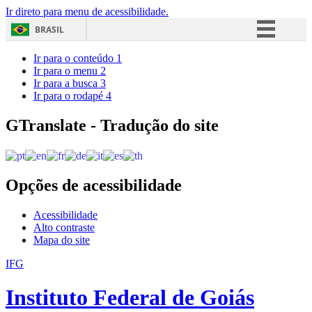
Ir direto para menu de acessibilidade.
BRASIL
Simplifique!
Ir para o conteúdo
1
Ir para o menu
2
Comunica BR
Ir para a busca
3
Ir para o rodapé
4
Participe
Acesso à informação
GTranslate - Tradução do site
Legislação
Canais
Opções de acessibilidade
Acessibilidade
Alto contraste
Mapa do site
IFG
Instituto Federal de Goiás