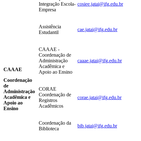
Integração Escola-
cosiee.jatai@ifg.edu.br
Empresa
Assistência
cae.jatai@ifg.edu.br
Estudantil
CAAAE -
Coordenação de
Administração
caaae.jatai@ifg.edu.br
Acadêmica e
CAAAE
Apoio ao Ensino
Coordenação
de
CORAE
Administração
Coordenação de
Acadêmica e
corae.jatai@ifg.edu.br
Registros
Apoio ao
Acadêmicos
Ensino
Coordenação da
bib.jatai@ifg.edu.br
Biblioteca