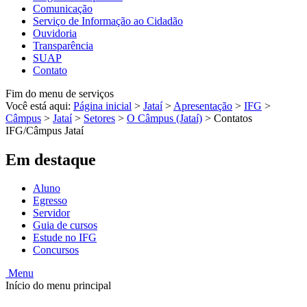
Comunicação
Serviço de Informação ao Cidadão
Ouvidoria
Transparência
SUAP
Contato
Fim do menu de serviços
Você está aqui:
Página inicial
>
Jataí
>
Apresentação
>
IFG
>
Câmpus
>
Jataí
>
Setores
>
O Câmpus (Jataí)
>
Contatos
IFG/Câmpus Jataí
Em destaque
Aluno
Egresso
Servidor
Guia de cursos
Estude no IFG
Concursos
Menu
Início do menu principal