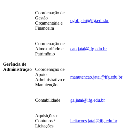
Coordenação de
Gestão
cgof.jatai@ifg.edu.br
Orçamentária e
Financeira
Coordenação de
Almoxarifado e
cap.jatai@ifg.edu.br
Patrimônio
Gerência de
Administração
Coordenação de
Apoio
manutencao.jatai@ifg.edu.br
Administrativo e
Manutenção
Contabilidade
ga.jatai@ifg.edu.br
Aquisições e
Contratos /
licitacoes.jatai@ifg.edu.br
Licitações