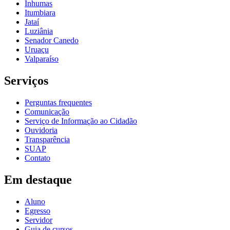
Inhumas
Itumbiara
Jataí
Luziânia
Senador Canedo
Uruaçu
Valparaíso
Serviços
Perguntas frequentes
Comunicação
Serviço de Informação ao Cidadão
Ouvidoria
Transparência
SUAP
Contato
Em destaque
Aluno
Egresso
Servidor
Guia de cursos