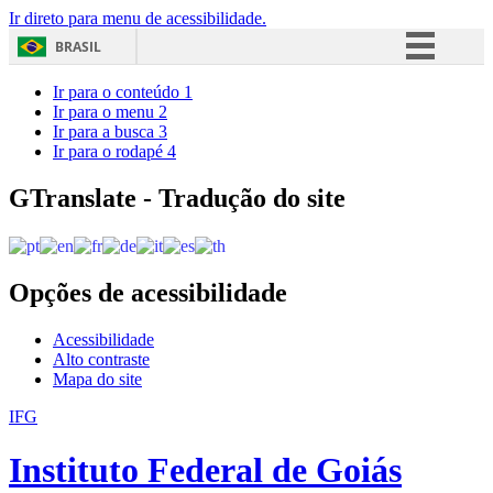
Ir direto para menu de acessibilidade.
BRASIL
Simplifique!
Ir para o conteúdo
1
Ir para o menu
2
Comunica BR
Ir para a busca
3
Ir para o rodapé
4
Participe
Acesso à informação
GTranslate - Tradução do site
Legislação
Canais
Opções de acessibilidade
Acessibilidade
Alto contraste
Mapa do site
IFG
Instituto Federal de Goiás