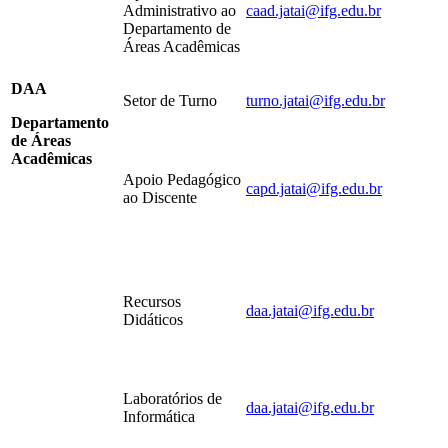
Administrativo ao
caad.jatai@ifg.edu.br
Departamento de
Áreas Acadêmicas
DAA
Setor de Turno
turno.jatai@ifg.edu.br
Departamento
de Áreas
Acadêmicas
Apoio Pedagógico
capd.jatai@ifg.edu.br
ao Discente
Recursos
daa.jatai@ifg.edu.br
Didáticos
Laboratórios de
daa.jatai@ifg.edu.br
Informática