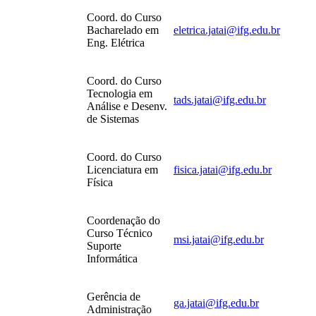
Coord. do Curso
Bacharelado em
eletrica.jatai@ifg.edu.br
Eng. Elétrica
Coord. do Curso
Tecnologia em
tads.jatai@ifg.edu.br
Análise e Desenv.
de Sistemas
Coord. do Curso
Licenciatura em
fisica.jatai@ifg.edu.br
Física
Coordenação do
Curso Técnico
msi.jatai@ifg.edu.br
Suporte
Informática
Gerência de
ga.jatai@ifg.edu.br
Administração