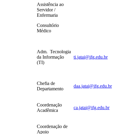
Assistência ao
Servidor /
Enfermaria
Consultório
Médico
Adm. Tecnologia
da Informação
ti.jatai@ifg.edu.br
(TI)
Chefia de
daa.jatai@ifg.edu.br
Departamento
Coordenação
ca.jatai@ifg.edu.br
Acadêmica
Coordenação de
Apoio