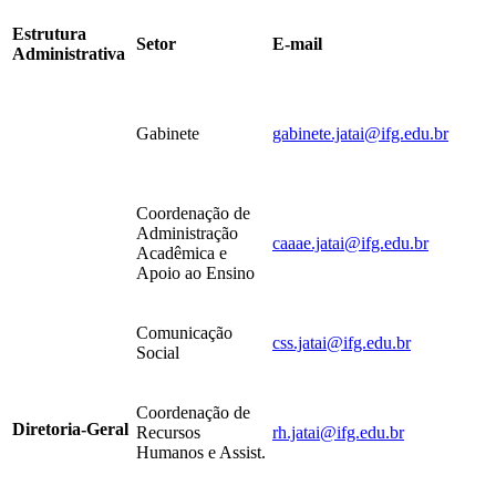
Estrutura
Setor
E-mail
Administrativa
Gabinete
gabinete.jatai@ifg.edu.br
Coordenação de
Administração
caaae.jatai@ifg.edu.br
Acadêmica e
Apoio ao Ensino
Comunicação
css.jatai@ifg.edu.br
Social
Coordenação de
Diretoria-Geral
Recursos
rh.jatai@ifg.edu.br
Humanos e Assist.