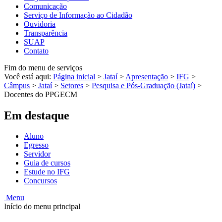
Comunicação
Serviço de Informação ao Cidadão
Ouvidoria
Transparência
SUAP
Contato
Fim do menu de serviços
Você está aqui:
Página inicial
>
Jataí
>
Apresentação
>
IFG
>
Câmpus
>
Jataí
>
Setores
>
Pesquisa e Pós-Graduação (Jataí)
>
Docentes do PPGECM
Em destaque
Aluno
Egresso
Servidor
Guia de cursos
Estude no IFG
Concursos
Menu
Início do menu principal