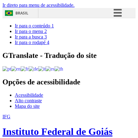
Ir direto para menu de acessibilidade.
BRASIL
Simplifique!
Ir para o conteúdo
1
Ir para o menu
2
Comunica BR
Ir para a busca
3
Ir para o rodapé
4
Participe
Acesso à informação
GTranslate - Tradução do site
Legislação
Canais
Opções de acessibilidade
Acessibilidade
Alto contraste
Mapa do site
IFG
Instituto Federal de Goiás