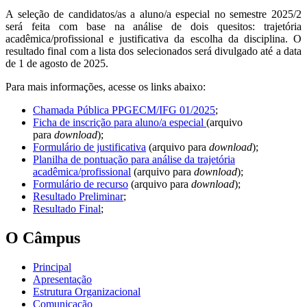
A seleção de candidatos/as a aluno/a especial no semestre 2025/2
será feita com base na análise de dois quesitos: trajetória
acadêmica/profissional e justificativa da escolha da disciplina. O
resultado final com a lista dos selecionados será divulgado até a data
de 1 de agosto de 2025.
Para mais informações, acesse os links abaixo:
Chamada Pública PPGECM/IFG 01/2025
;
Ficha de inscrição para aluno/a especial
(arquivo
para
download
);
Formulário de justificativa
(arquivo para
download
);
Planilha de pontuação para análise da trajetória
acadêmica/profissional
(arquivo para
download
);
Formulário de recurso
(arquivo para
download
);
Resultado Preliminar
;
Resultado Final
;
O Câmpus
Principal
Apresentação
Estrutura Organizacional
Comunicação