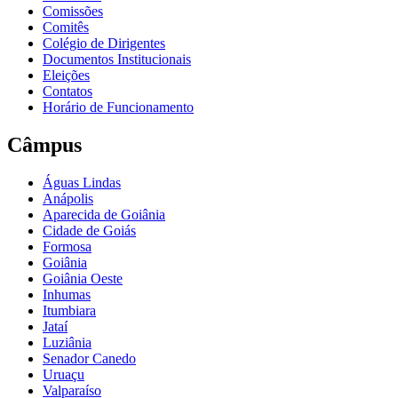
Comissões
Comitês
Colégio de Dirigentes
Documentos Institucionais
Eleições
Contatos
Horário de Funcionamento
Câmpus
Águas Lindas
Anápolis
Aparecida de Goiânia
Cidade de Goiás
Formosa
Goiânia
Goiânia Oeste
Inhumas
Itumbiara
Jataí
Luziânia
Senador Canedo
Uruaçu
Valparaíso