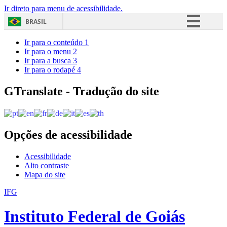
Ir direto para menu de acessibilidade.
BRASIL
Simplifique!
Ir para o conteúdo
1
Ir para o menu
2
Comunica BR
Ir para a busca
3
Ir para o rodapé
4
Participe
Acesso à informação
GTranslate - Tradução do site
Legislação
Canais
Opções de acessibilidade
Acessibilidade
Alto contraste
Mapa do site
IFG
Instituto Federal de Goiás