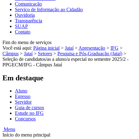
Comunicação
Serviço de Informação ao Cidadão
Ouvidoria
Transparência
SUAP
Contato
Fim do menu de serviços
Você está aqui:
Página inicial
>
Jataí
>
Apresentação
>
IFG
>
Câmpus
>
Jataí
>
Setores
>
Pesquisa e Pós-Graduação (Jataí)
>
Seleção de candidatos/as a aluno/a especial no semestre 2025/2 -
PPGECM/IFG - Câmpus Jataí
Em destaque
Aluno
Egresso
Servidor
Guia de cursos
Estude no IFG
Concursos
Menu
Início do menu principal