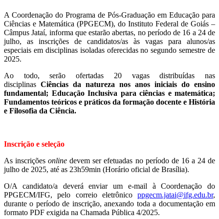
A Coordenação do Programa de Pós-Graduação em Educação para
Ciências e Matemática (PPGECM), do Instituto Federal de Goiás –
Câmpus Jataí, informa que estarão abertas, no período de 16 a 24 de
julho, as inscrições de candidatos/as às vagas para alunos/as
especiais em disciplinas isoladas oferecidas no segundo semestre de
2025.
Ao todo, serão ofertadas 20 vagas distribuídas nas
disciplinas
Ciências da natureza nos anos iniciais do ensino
fundamental; Educação Inclusiva para ciências e matemática;
Fundamentos teóricos e práticos da formação docente e História
e Filosofia da Ciência.
Inscrição e seleção
As inscrições
online
devem ser efetuadas no período de 16 a 24 de
julho de 2025, até as 23h59min (Horário oficial de Brasília).
O/A candidato/a deverá enviar um e-mail à Coordenação do
PPGECM/IFG, pelo correio eletrônico
ppgecm.jatai@ifg.edu.br
,
durante o período de inscrição, anexando toda a documentação em
formato PDF exigida na Chamada Pública 4/2025.