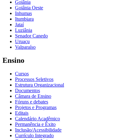
Goiânia
Goiânia Oeste
Inhumas
Itumbiara
Jataí
Luziânia
Senador Canedo
Uruaçu
Valparaíso
Ensino
Cursos
Processos Seletivos
Estrutura Organizacional
Documentos
Câmara de Ensino
Fóruns e debates
Projetos e Programas
Editais
Calendário Acadêmico
Permanência e Êxito
Inclusão/Acessibilidade
Currículo Integrado