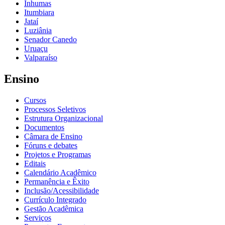
Inhumas
Itumbiara
Jataí
Luziânia
Senador Canedo
Uruaçu
Valparaíso
Ensino
Cursos
Processos Seletivos
Estrutura Organizacional
Documentos
Câmara de Ensino
Fóruns e debates
Projetos e Programas
Editais
Calendário Acadêmico
Permanência e Êxito
Inclusão/Acessibilidade
Currículo Integrado
Gestão Acadêmica
Serviços