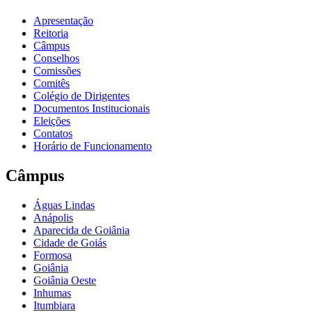
Apresentação
Reitoria
Câmpus
Conselhos
Comissões
Comitês
Colégio de Dirigentes
Documentos Institucionais
Eleições
Contatos
Horário de Funcionamento
Câmpus
Águas Lindas
Anápolis
Aparecida de Goiânia
Cidade de Goiás
Formosa
Goiânia
Goiânia Oeste
Inhumas
Itumbiara