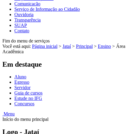
Comunicação
Serviço de Informação ao Cidadão
Ouvidoria
Transparência
SUAP
Contato
Fim do menu de serviços
Você está aqui:
Página inicial
>
Jataí
>
Principal
>
Ensino
>
Área
Acadêmica
Em destaque
Aluno
Egresso
Servidor
Guia de cursos
Estude no IFG
Concursos
Menu
Início do menu principal
Logo - Jataí