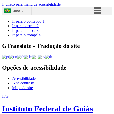
Ir direto para menu de acessibilidade.
BRASIL
Simplifique!
Ir para o conteúdo
1
Ir para o menu
2
Comunica BR
Ir para a busca
3
Ir para o rodapé
4
Participe
Acesso à informação
GTranslate - Tradução do site
Legislação
Canais
Opções de acessibilidade
Acessibilidade
Alto contraste
Mapa do site
IFG
Instituto Federal de Goiás