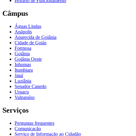
Horário de Funcionamento
Câmpus
Águas Lindas
Anápolis
Aparecida de Goiânia
Cidade de Goiás
Formosa
Goiânia
Goiânia Oeste
Inhumas
Itumbiara
Jataí
Luziânia
Senador Canedo
Uruaçu
Valparaíso
Serviços
Perguntas frequentes
Comunicação
Serviço de Informação ao Cidadão