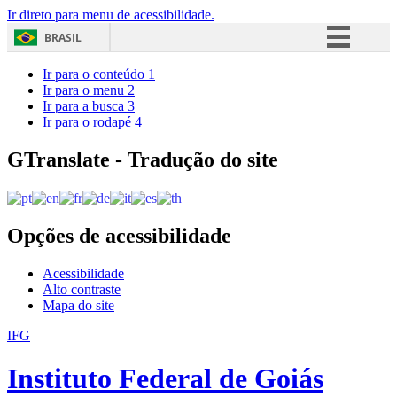
Ir direto para menu de acessibilidade.
BRASIL
Simplifique!
Ir para o conteúdo
1
Ir para o menu
2
Comunica BR
Ir para a busca
3
Ir para o rodapé
4
Participe
Acesso à informação
GTranslate - Tradução do site
Legislação
Canais
Opções de acessibilidade
Acessibilidade
Alto contraste
Mapa do site
IFG
Instituto Federal de Goiás