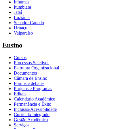
Inhumas
Itumbiara
Jataí
Luziânia
Senador Canedo
Uruaçu
Valparaíso
Ensino
Cursos
Processos Seletivos
Estrutura Organizacional
Documentos
Câmara de Ensino
Fóruns e debates
Projetos e Programas
Editais
Calendário Acadêmico
Permanência e Êxito
Inclusão/Acessibilidade
Currículo Integrado
Gestão Acadêmica
Serviços