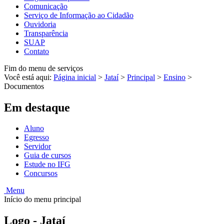
Comunicação
Serviço de Informação ao Cidadão
Ouvidoria
Transparência
SUAP
Contato
Fim do menu de serviços
Você está aqui:
Página inicial
>
Jataí
>
Principal
>
Ensino
>
Documentos
Em destaque
Aluno
Egresso
Servidor
Guia de cursos
Estude no IFG
Concursos
Menu
Início do menu principal
Logo - Jataí