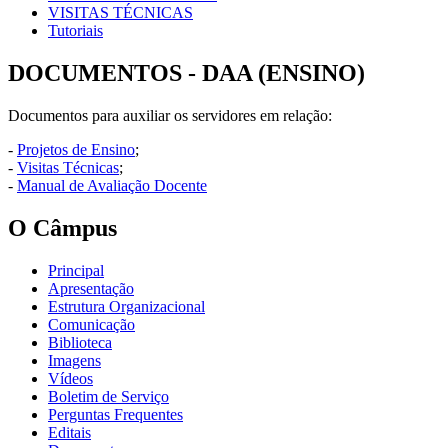
VISITAS TÉCNICAS
Tutoriais
DOCUMENTOS - DAA (ENSINO)
Documentos para auxiliar os servidores em relação:
-
Projetos de Ensino
;
-
Visitas Técnicas
;
-
Manual de Avaliação Docente
O Câmpus
Principal
Apresentação
Estrutura Organizacional
Comunicação
Biblioteca
Imagens
Vídeos
Boletim de Serviço
Perguntas Frequentes
Editais