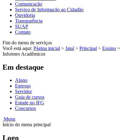
Comunicação
Serviço de Informação ao Cidadão
Ouvidoria
Transparência
SUAP
Contato
Fim do menu de serviços
Você está aqui:
Página inicial
>
Jataí
>
Principal
>
Ensino
>
Informes Acadêmicos
Em destaque
Aluno
Egresso
Servidor
Guia de cursos
Estude no IFG
Concursos
Menu
Início do menu principal
Logo