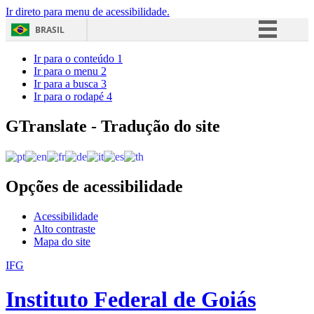
Ir direto para menu de acessibilidade.
BRASIL
Simplifique!
Ir para o conteúdo
1
Ir para o menu
2
Comunica BR
Ir para a busca
3
Ir para o rodapé
4
Participe
Acesso à informação
GTranslate - Tradução do site
Legislação
Canais
Opções de acessibilidade
Acessibilidade
Alto contraste
Mapa do site
IFG
Instituto Federal de Goiás