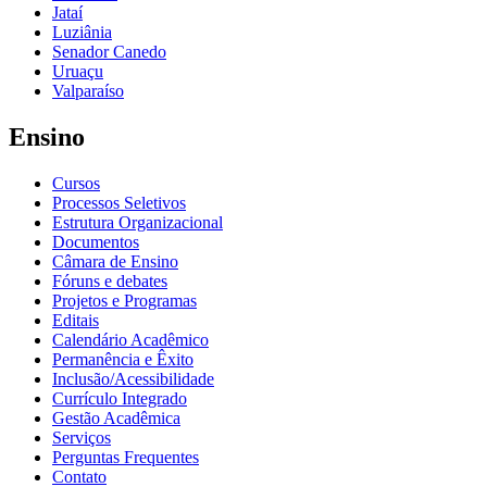
Jataí
Luziânia
Senador Canedo
Uruaçu
Valparaíso
Ensino
Cursos
Processos Seletivos
Estrutura Organizacional
Documentos
Câmara de Ensino
Fóruns e debates
Projetos e Programas
Editais
Calendário Acadêmico
Permanência e Êxito
Inclusão/Acessibilidade
Currículo Integrado
Gestão Acadêmica
Serviços
Perguntas Frequentes
Contato