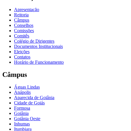
Apresentação
Reitoria
Câmpus
Conselhos
Comissões
Comitês
Colégio de Dirigentes
Documentos Institucionais
Eleições
Contatos
Horário de Funcionamento
Câmpus
Águas Lindas
Anápolis
Aparecida de Goiânia
Cidade de Goiás
Formosa
Goiânia
Goiânia Oeste
Inhumas
Itumbiara