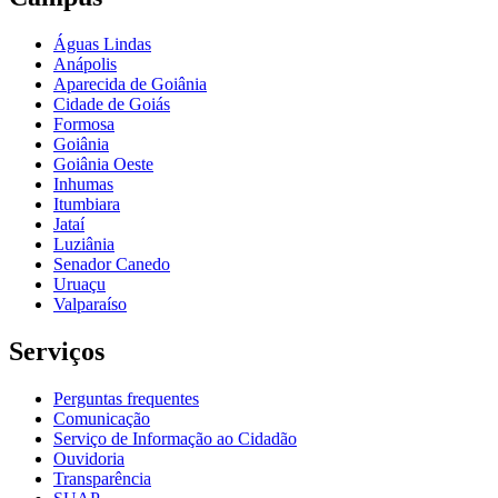
Águas Lindas
Anápolis
Aparecida de Goiânia
Cidade de Goiás
Formosa
Goiânia
Goiânia Oeste
Inhumas
Itumbiara
Jataí
Luziânia
Senador Canedo
Uruaçu
Valparaíso
Serviços
Perguntas frequentes
Comunicação
Serviço de Informação ao Cidadão
Ouvidoria
Transparência