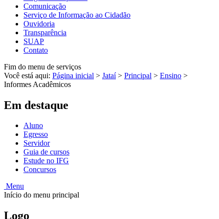
Comunicação
Serviço de Informação ao Cidadão
Ouvidoria
Transparência
SUAP
Contato
Fim do menu de serviços
Você está aqui:
Página inicial
>
Jataí
>
Principal
>
Ensino
>
Informes Acadêmicos
Em destaque
Aluno
Egresso
Servidor
Guia de cursos
Estude no IFG
Concursos
Menu
Início do menu principal
Logo