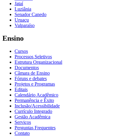
Jataí
Luziânia
Senador Canedo
Uruaçu
Valparaíso
Ensino
Cursos
Processos Seletivos
Estrutura Organizacional
Documentos
Câmara de Ensino
Fóruns e debates
Projetos e Programas
Editais
Calendário Acadêmico
Permanência e Êxito
Inclusão/Acessibilidade
Currículo Integrado
Gestão Acadêmica
Serviços
Perguntas Frequentes
Contato