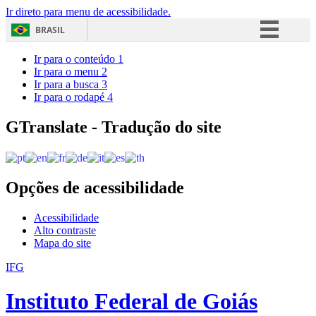
Ir direto para menu de acessibilidade.
BRASIL
Simplifique!
Ir para o conteúdo
1
Ir para o menu
2
Comunica BR
Ir para a busca
3
Ir para o rodapé
4
Participe
Acesso à informação
GTranslate - Tradução do site
Legislação
Canais
Opções de acessibilidade
Acessibilidade
Alto contraste
Mapa do site
IFG
Instituto Federal de Goiás