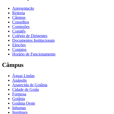
Apresentação
Reitoria
Câmpus
Conselhos
Comissões
Comitês
Colégio de Dirigentes
Documentos Institucionais
Eleições
Contatos
Horário de Funcionamento
Câmpus
Águas Lindas
Anápolis
Aparecida de Goiânia
Cidade de Goiás
Formosa
Goiânia
Goiânia Oeste
Inhumas
Itumbiara