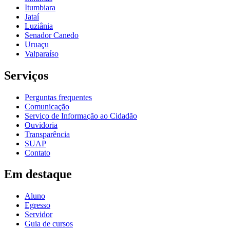
Itumbiara
Jataí
Luziânia
Senador Canedo
Uruaçu
Valparaíso
Serviços
Perguntas frequentes
Comunicação
Serviço de Informação ao Cidadão
Ouvidoria
Transparência
SUAP
Contato
Em destaque
Aluno
Egresso
Servidor
Guia de cursos