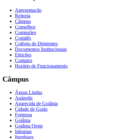
Apresentação
Reitoria
Câmpus
Conselhos
Comissões
Comitês
Colégio de Dirigentes
Documentos Institucionais
Eleições
Contatos
Horário de Funcionamento
Câmpus
Águas Lindas
Anápolis
Aparecida de Goiânia
Cidade de Goiás
Formosa
Goiânia
Goiânia Oeste
Inhumas
Itumbiara