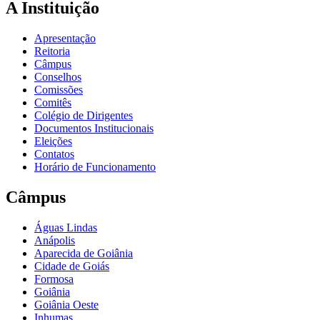
A Instituição
Apresentação
Reitoria
Câmpus
Conselhos
Comissões
Comitês
Colégio de Dirigentes
Documentos Institucionais
Eleições
Contatos
Horário de Funcionamento
Câmpus
Águas Lindas
Anápolis
Aparecida de Goiânia
Cidade de Goiás
Formosa
Goiânia
Goiânia Oeste
Inhumas