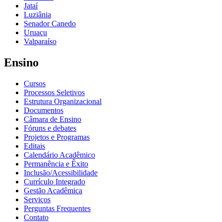
Jataí
Luziânia
Senador Canedo
Uruaçu
Valparaíso
Ensino
Cursos
Processos Seletivos
Estrutura Organizacional
Documentos
Câmara de Ensino
Fóruns e debates
Projetos e Programas
Editais
Calendário Acadêmico
Permanência e Êxito
Inclusão/Acessibilidade
Currículo Integrado
Gestão Acadêmica
Serviços
Perguntas Frequentes
Contato