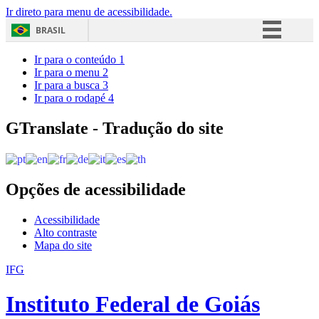
Ir direto para menu de acessibilidade.
BRASIL
Simplifique!
Ir para o conteúdo
1
Ir para o menu
2
Comunica BR
Ir para a busca
3
Ir para o rodapé
4
Participe
Acesso à informação
GTranslate - Tradução do site
Legislação
Canais
Opções de acessibilidade
Acessibilidade
Alto contraste
Mapa do site
IFG
Instituto Federal de Goiás