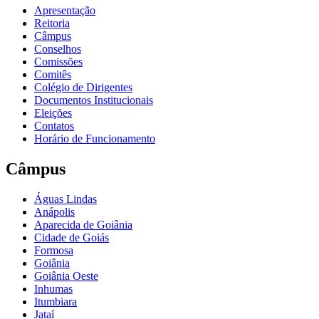
Apresentação
Reitoria
Câmpus
Conselhos
Comissões
Comitês
Colégio de Dirigentes
Documentos Institucionais
Eleições
Contatos
Horário de Funcionamento
Câmpus
Águas Lindas
Anápolis
Aparecida de Goiânia
Cidade de Goiás
Formosa
Goiânia
Goiânia Oeste
Inhumas
Itumbiara
Jataí