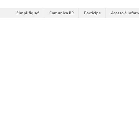
Simplifique!
Comunica BR
Participe
Acesso à infor