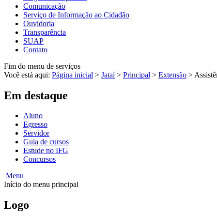
Comunicação
Serviço de Informação ao Cidadão
Ouvidoria
Transparência
SUAP
Contato
Fim do menu de serviços
Você está aqui:
Página inicial
>
Jataí
>
Principal
>
Extensão
>
Assistê
Em destaque
Aluno
Egresso
Servidor
Guia de cursos
Estude no IFG
Concursos
Menu
Início do menu principal
Logo