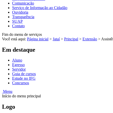
Comunicação
Serviço de Informação ao Cidadão
Ouvidoria
Transparência
SUAP
Contato
Fim do menu de serviços
Você está aqui:
Página inicial
>
Jataí
>
Principal
>
Extensão
>
Assistê
Em destaque
Aluno
Egresso
Servidor
Guia de cursos
Estude no IFG
Concursos
Menu
Início do menu principal
Logo