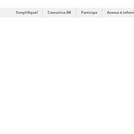
Simplifique!
Comunica BR
Participe
Acesso à infor