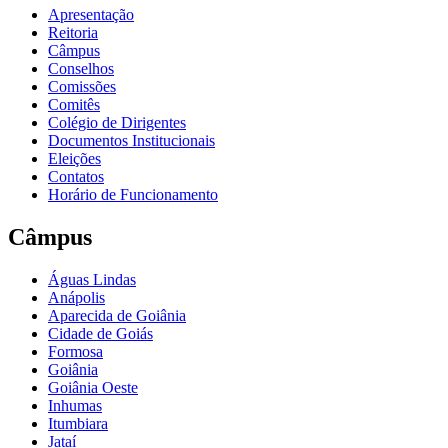
Apresentação
Reitoria
Câmpus
Conselhos
Comissões
Comitês
Colégio de Dirigentes
Documentos Institucionais
Eleições
Contatos
Horário de Funcionamento
Câmpus
Águas Lindas
Anápolis
Aparecida de Goiânia
Cidade de Goiás
Formosa
Goiânia
Goiânia Oeste
Inhumas
Itumbiara
Jataí