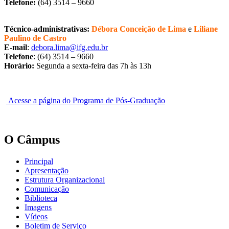
Telefone:
(64) 3514 – 9660
Técnico-administrativas:
Débora Conceição de Lima
e
Liliane
Paulino de Castro
E-mail
:
debora.lima@ifg.edu.br
Telefone
: (64) 3514 – 9660
Horário:
Segunda a sexta-feira das 7h às 13h
Acesse a página do Programa de Pós-Graduação
O Câmpus
Principal
Apresentação
Estrutura Organizacional
Comunicação
Biblioteca
Imagens
Vídeos
Boletim de Serviço