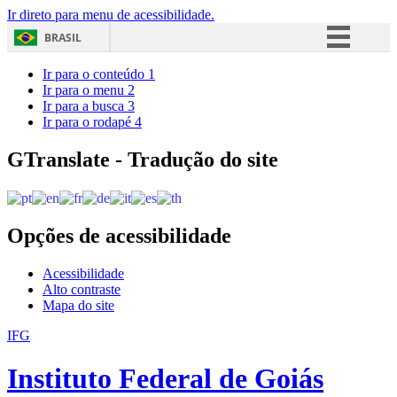
Ir direto para menu de acessibilidade.
BRASIL
Simplifique!
Ir para o conteúdo
1
Ir para o menu
2
Comunica BR
Ir para a busca
3
Ir para o rodapé
4
Participe
Acesso à informação
GTranslate - Tradução do site
Legislação
Canais
Opções de acessibilidade
Acessibilidade
Alto contraste
Mapa do site
IFG
Instituto Federal de Goiás