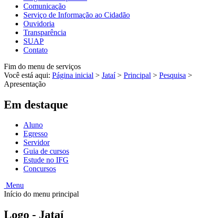
Comunicação
Serviço de Informação ao Cidadão
Ouvidoria
Transparência
SUAP
Contato
Fim do menu de serviços
Você está aqui:
Página inicial
>
Jataí
>
Principal
>
Pesquisa
>
Apresentação
Em destaque
Aluno
Egresso
Servidor
Guia de cursos
Estude no IFG
Concursos
Menu
Início do menu principal
Logo - Jataí