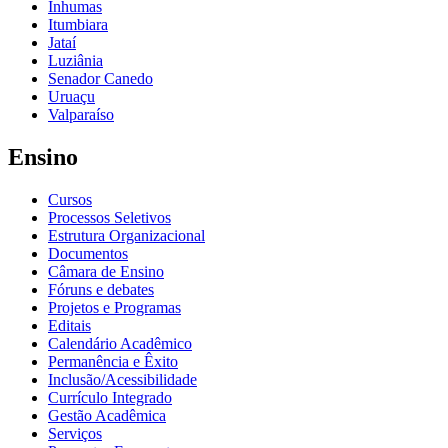
Inhumas
Itumbiara
Jataí
Luziânia
Senador Canedo
Uruaçu
Valparaíso
Ensino
Cursos
Processos Seletivos
Estrutura Organizacional
Documentos
Câmara de Ensino
Fóruns e debates
Projetos e Programas
Editais
Calendário Acadêmico
Permanência e Êxito
Inclusão/Acessibilidade
Currículo Integrado
Gestão Acadêmica
Serviços