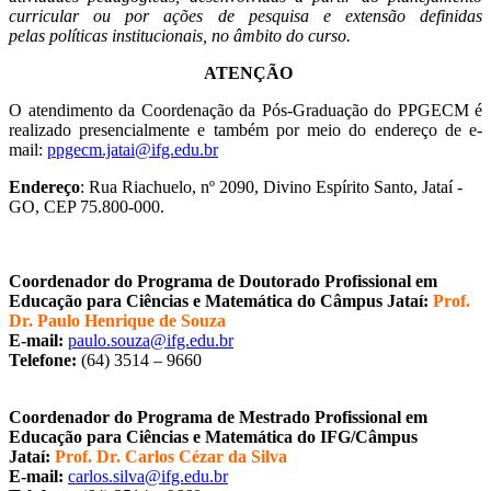
curricular ou por ações de pesquisa e extensão definidas
pelas políticas institucionais, no âmbito do curso.
ATENÇÃO
O atendimento da Coordenação da Pós-Graduação do PPGECM é
realizado presencialmente e também por meio do endereço de e-
mail:
ppgecm.jatai@ifg.edu.br
Endereço
: Rua Riachuelo, nº 2090, Divino Espírito Santo, Jataí -
GO, CEP 75.800-000.
Coordenador do Programa de Doutorado Profissional em
Educação para Ciências e Matemática do Câmpus Jataí:
Prof.
Dr. Paulo Henrique de Souza
E-mail:
paulo.souza@ifg.edu.br
Telefone:
(64) 3514 – 9660
Coordenador do Programa de Mestrado Profissional em
Educação para Ciências e Matemática do IFG/Câmpus
Jataí:
Prof. Dr. Carlos Cézar da Silva
E-mail:
carlos.silva@ifg.edu.br