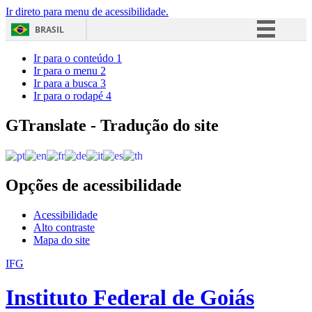
Ir direto para menu de acessibilidade.
BRASIL
Simplifique!
Ir para o conteúdo
1
Ir para o menu
2
Comunica BR
Ir para a busca
3
Ir para o rodapé
4
Participe
Acesso à informação
GTranslate - Tradução do site
Legislação
Canais
Opções de acessibilidade
Acessibilidade
Alto contraste
Mapa do site
IFG
Instituto Federal de Goiás