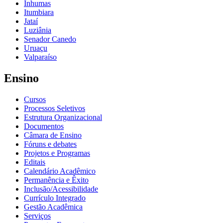
Inhumas
Itumbiara
Jataí
Luziânia
Senador Canedo
Uruaçu
Valparaíso
Ensino
Cursos
Processos Seletivos
Estrutura Organizacional
Documentos
Câmara de Ensino
Fóruns e debates
Projetos e Programas
Editais
Calendário Acadêmico
Permanência e Êxito
Inclusão/Acessibilidade
Currículo Integrado
Gestão Acadêmica
Serviços