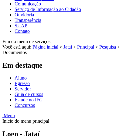
Comunicação
Serviço de Informação ao Cidadão
Ouvidoria
Transparência
SUAP
Contato
Fim do menu de serviços
Você está aqui:
Página inicial
>
Jataí
>
Principal
>
Pesquisa
>
Documentos
Em destaque
Aluno
Egresso
Servidor
Guia de cursos
Estude no IFG
Concursos
Menu
Início do menu principal
Logo - Jataí