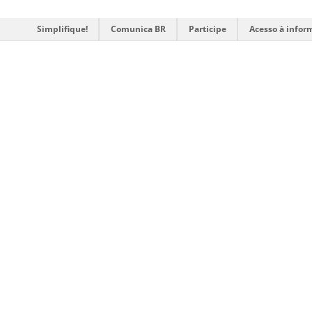
Simplifique!
Comunica BR
Participe
Acesso à infor