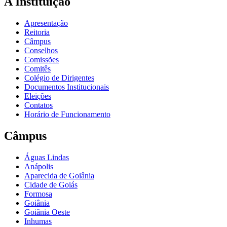
A Instituição
Apresentação
Reitoria
Câmpus
Conselhos
Comissões
Comitês
Colégio de Dirigentes
Documentos Institucionais
Eleições
Contatos
Horário de Funcionamento
Câmpus
Águas Lindas
Anápolis
Aparecida de Goiânia
Cidade de Goiás
Formosa
Goiânia
Goiânia Oeste
Inhumas