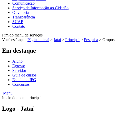
Comunicação
Serviço de Informação ao Cidadão
Ouvidoria
Transparência
SUAP
Contato
Fim do menu de serviços
Você está aqui:
Página inicial
>
Jataí
>
Principal
>
Pesquisa
>
Grupos 
Em destaque
Aluno
Egresso
Servidor
Guia de cursos
Estude no IFG
Concursos
Menu
Início do menu principal
Logo - Jataí