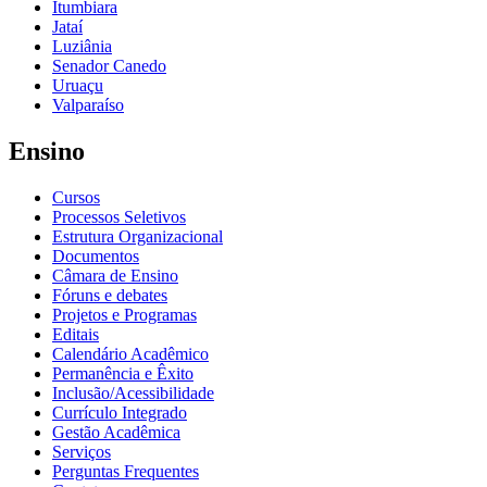
Itumbiara
Jataí
Luziânia
Senador Canedo
Uruaçu
Valparaíso
Ensino
Cursos
Processos Seletivos
Estrutura Organizacional
Documentos
Câmara de Ensino
Fóruns e debates
Projetos e Programas
Editais
Calendário Acadêmico
Permanência e Êxito
Inclusão/Acessibilidade
Currículo Integrado
Gestão Acadêmica
Serviços
Perguntas Frequentes