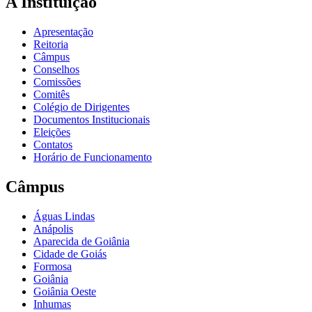
A Instituição
Apresentação
Reitoria
Câmpus
Conselhos
Comissões
Comitês
Colégio de Dirigentes
Documentos Institucionais
Eleições
Contatos
Horário de Funcionamento
Câmpus
Águas Lindas
Anápolis
Aparecida de Goiânia
Cidade de Goiás
Formosa
Goiânia
Goiânia Oeste
Inhumas