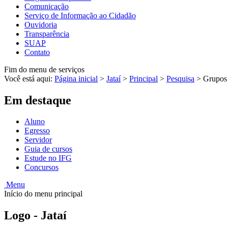
Comunicação
Serviço de Informação ao Cidadão
Ouvidoria
Transparência
SUAP
Contato
Fim do menu de serviços
Você está aqui:
Página inicial
>
Jataí
>
Principal
>
Pesquisa
>
Grupos 
Em destaque
Aluno
Egresso
Servidor
Guia de cursos
Estude no IFG
Concursos
Menu
Início do menu principal
Logo - Jataí