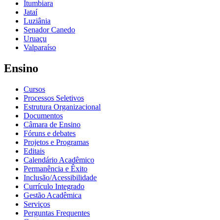
Itumbiara
Jataí
Luziânia
Senador Canedo
Uruaçu
Valparaíso
Ensino
Cursos
Processos Seletivos
Estrutura Organizacional
Documentos
Câmara de Ensino
Fóruns e debates
Projetos e Programas
Editais
Calendário Acadêmico
Permanência e Êxito
Inclusão/Acessibilidade
Currículo Integrado
Gestão Acadêmica
Serviços
Perguntas Frequentes