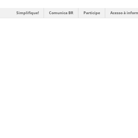
Simplifique!
Comunica BR
Participe
Acesso à infor