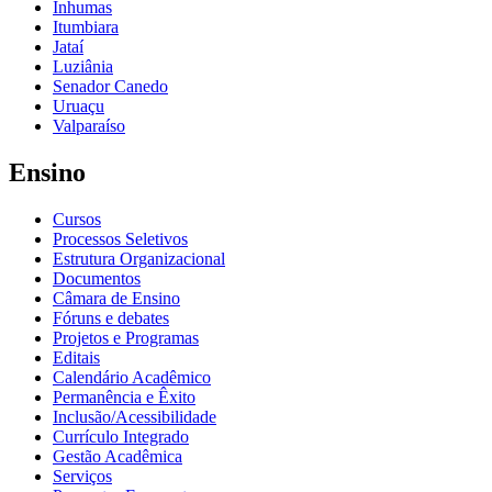
Inhumas
Itumbiara
Jataí
Luziânia
Senador Canedo
Uruaçu
Valparaíso
Ensino
Cursos
Processos Seletivos
Estrutura Organizacional
Documentos
Câmara de Ensino
Fóruns e debates
Projetos e Programas
Editais
Calendário Acadêmico
Permanência e Êxito
Inclusão/Acessibilidade
Currículo Integrado
Gestão Acadêmica
Serviços