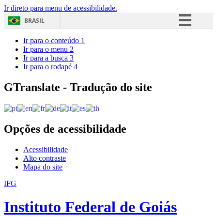
Ir direto para menu de acessibilidade.
BRASIL
Simplifique!
Ir para o conteúdo
1
Ir para o menu
2
Comunica BR
Ir para a busca
3
Ir para o rodapé
4
Participe
Acesso à informação
GTranslate - Tradução do site
Legislação
Canais
Opções de acessibilidade
Acessibilidade
Alto contraste
Mapa do site
IFG
Instituto Federal de Goiás