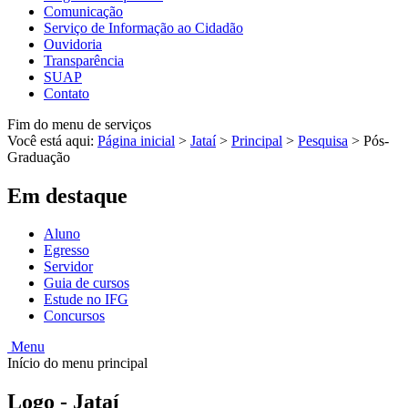
Comunicação
Serviço de Informação ao Cidadão
Ouvidoria
Transparência
SUAP
Contato
Fim do menu de serviços
Você está aqui:
Página inicial
>
Jataí
>
Principal
>
Pesquisa
>
Pós-
Graduação
Em destaque
Aluno
Egresso
Servidor
Guia de cursos
Estude no IFG
Concursos
Menu
Início do menu principal
Logo - Jataí