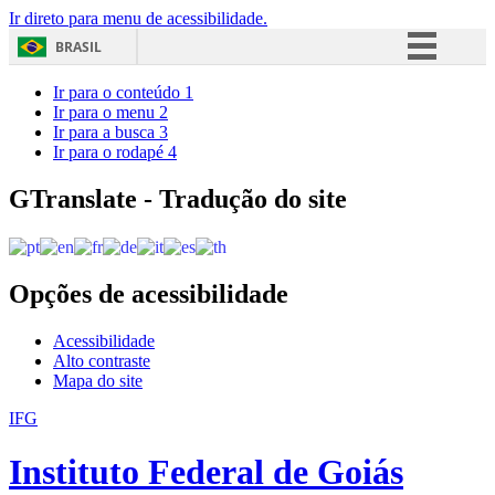
Ir direto para menu de acessibilidade.
BRASIL
Simplifique!
Ir para o conteúdo
1
Ir para o menu
2
Comunica BR
Ir para a busca
3
Ir para o rodapé
4
Participe
Acesso à informação
GTranslate - Tradução do site
Legislação
Canais
Opções de acessibilidade
Acessibilidade
Alto contraste
Mapa do site
IFG
Instituto Federal de Goiás