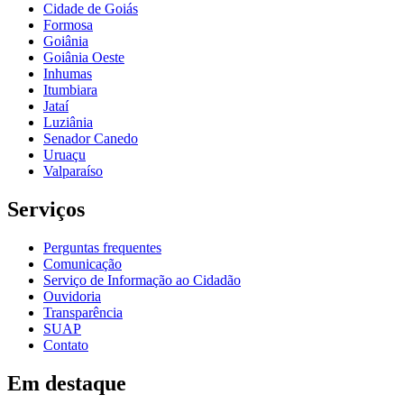
Cidade de Goiás
Formosa
Goiânia
Goiânia Oeste
Inhumas
Itumbiara
Jataí
Luziânia
Senador Canedo
Uruaçu
Valparaíso
Serviços
Perguntas frequentes
Comunicação
Serviço de Informação ao Cidadão
Ouvidoria
Transparência
SUAP
Contato
Em destaque