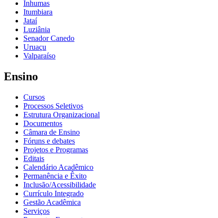
Inhumas
Itumbiara
Jataí
Luziânia
Senador Canedo
Uruaçu
Valparaíso
Ensino
Cursos
Processos Seletivos
Estrutura Organizacional
Documentos
Câmara de Ensino
Fóruns e debates
Projetos e Programas
Editais
Calendário Acadêmico
Permanência e Êxito
Inclusão/Acessibilidade
Currículo Integrado
Gestão Acadêmica
Serviços