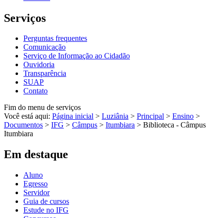
Serviços
Perguntas frequentes
Comunicação
Serviço de Informação ao Cidadão
Ouvidoria
Transparência
SUAP
Contato
Fim do menu de serviços
Você está aqui:
Página inicial
>
Luziânia
>
Principal
>
Ensino
>
Documentos
>
IFG
>
Câmpus
>
Itumbiara
>
Biblioteca - Câmpus
Itumbiara
Em destaque
Aluno
Egresso
Servidor
Guia de cursos
Estude no IFG