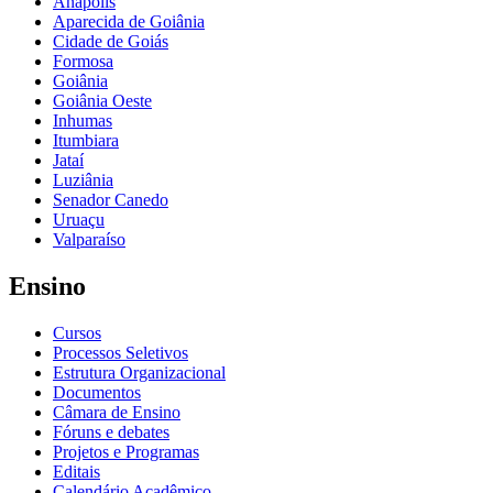
Anápolis
Aparecida de Goiânia
Cidade de Goiás
Formosa
Goiânia
Goiânia Oeste
Inhumas
Itumbiara
Jataí
Luziânia
Senador Canedo
Uruaçu
Valparaíso
Ensino
Cursos
Processos Seletivos
Estrutura Organizacional
Documentos
Câmara de Ensino
Fóruns e debates
Projetos e Programas
Editais
Calendário Acadêmico