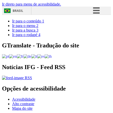
Ir direto para menu de acessibilidade.
BRASIL
Simplifique!
Ir para o conteúdo
1
Ir para o menu
2
Comunica BR
Ir para a busca
3
Ir para o rodapé
4
Participe
Acesso à informação
GTranslate - Tradução do site
Legislação
Canais
Notícias IFG - Feed RSS
RSS
Opções de acessibilidade
Acessibilidade
Alto contraste
Mapa do site