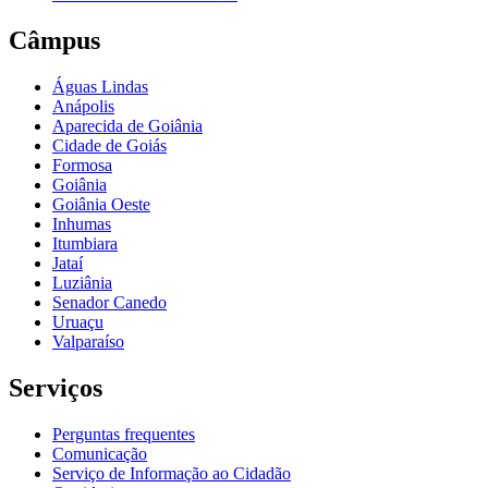
Câmpus
Águas Lindas
Anápolis
Aparecida de Goiânia
Cidade de Goiás
Formosa
Goiânia
Goiânia Oeste
Inhumas
Itumbiara
Jataí
Luziânia
Senador Canedo
Uruaçu
Valparaíso
Serviços
Perguntas frequentes
Comunicação
Serviço de Informação ao Cidadão