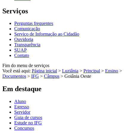
Serviços
Perguntas frequentes
Comunicação
Serviço de Informação ao Cidadão
Ouvidoria
Transparência
SUAP
Contato
Fim do menu de serviços
Você está aqui:
Página inicial
>
Luziânia
>
Principal
>
Ensino
>
Documentos
>
IFG
>
Câmpus
>
Goiânia Oeste
Em destaque
Aluno
Egresso
Servidor
Guia de cursos
Estude no IFG
Concursos