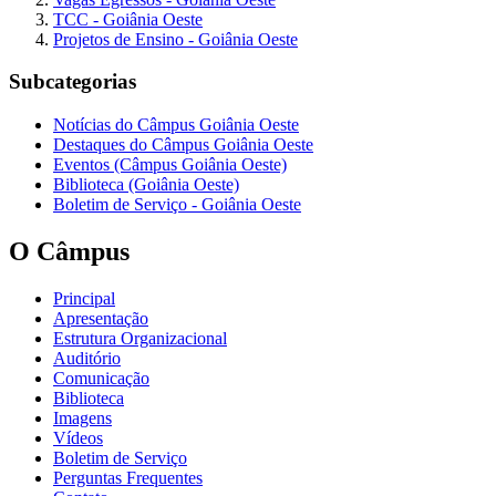
TCC - Goiânia Oeste
Projetos de Ensino - Goiânia Oeste
Subcategorias
Notícias do Câmpus Goiânia Oeste
Destaques do Câmpus Goiânia Oeste
Eventos (Câmpus Goiânia Oeste)
Biblioteca (Goiânia Oeste)
Boletim de Serviço - Goiânia Oeste
O Câmpus
Principal
Apresentação
Estrutura Organizacional
Auditório
Comunicação
Biblioteca
Imagens
Vídeos
Boletim de Serviço
Perguntas Frequentes