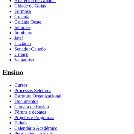
Aparecida de Goiânia
Cidade de Goiás
Formosa
Goiânia
Goiânia Oeste
Inhumas
Itumbiara
Jataí
Luziânia
Senador Canedo
Uruaçu
Valparaíso
Ensino
Cursos
Processos Seletivos
Estrutura Organizacional
Documentos
Câmara de Ensino
Fóruns e debates
Projetos e Programas
Editais
Calendário Acadêmico
Permanência e Êxito