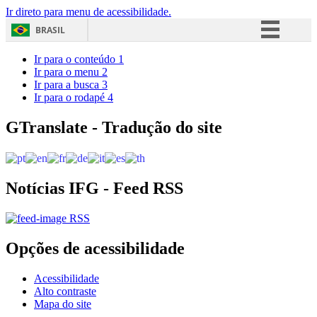
Ir direto para menu de acessibilidade.
BRASIL
Simplifique!
Ir para o conteúdo
1
Ir para o menu
2
Comunica BR
Ir para a busca
3
Ir para o rodapé
4
Participe
Acesso à informação
GTranslate - Tradução do site
Legislação
Canais
Notícias IFG - Feed RSS
RSS
Opções de acessibilidade
Acessibilidade
Alto contraste
Mapa do site