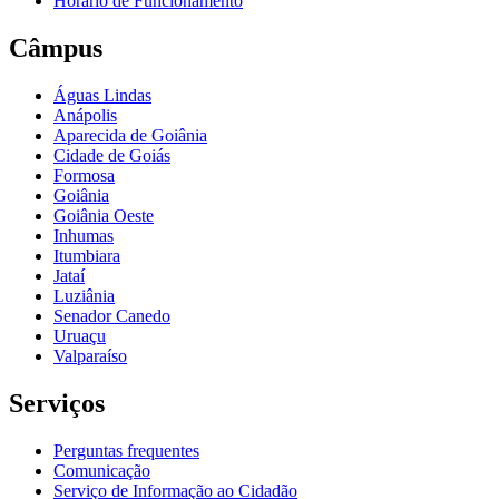
Horário de Funcionamento
Câmpus
Águas Lindas
Anápolis
Aparecida de Goiânia
Cidade de Goiás
Formosa
Goiânia
Goiânia Oeste
Inhumas
Itumbiara
Jataí
Luziânia
Senador Canedo
Uruaçu
Valparaíso
Serviços
Perguntas frequentes
Comunicação
Serviço de Informação ao Cidadão