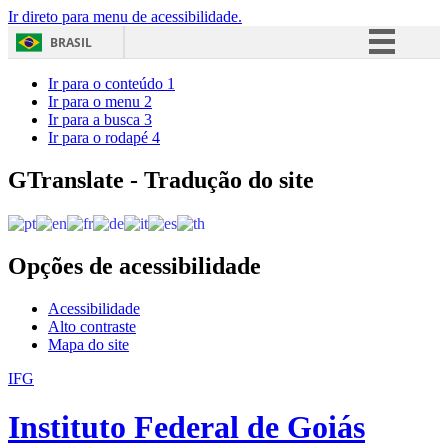
Ir direto para menu de acessibilidade.
BRASIL
Simplifique!
Ir para o conteúdo
1
Ir para o menu
2
Comunica BR
Ir para a busca
3
Ir para o rodapé
4
Participe
Acesso à informação
GTranslate - Tradução do site
Legislação
Canais
Opções de acessibilidade
Acessibilidade
Alto contraste
Mapa do site
IFG
Instituto Federal de Goiás