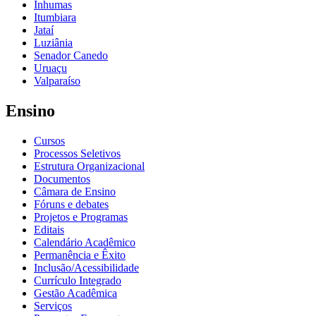
Inhumas
Itumbiara
Jataí
Luziânia
Senador Canedo
Uruaçu
Valparaíso
Ensino
Cursos
Processos Seletivos
Estrutura Organizacional
Documentos
Câmara de Ensino
Fóruns e debates
Projetos e Programas
Editais
Calendário Acadêmico
Permanência e Êxito
Inclusão/Acessibilidade
Currículo Integrado
Gestão Acadêmica
Serviços