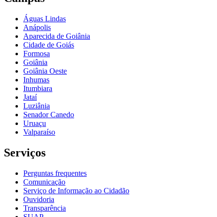
Águas Lindas
Anápolis
Aparecida de Goiânia
Cidade de Goiás
Formosa
Goiânia
Goiânia Oeste
Inhumas
Itumbiara
Jataí
Luziânia
Senador Canedo
Uruaçu
Valparaíso
Serviços
Perguntas frequentes
Comunicação
Serviço de Informação ao Cidadão
Ouvidoria
Transparência
SUAP