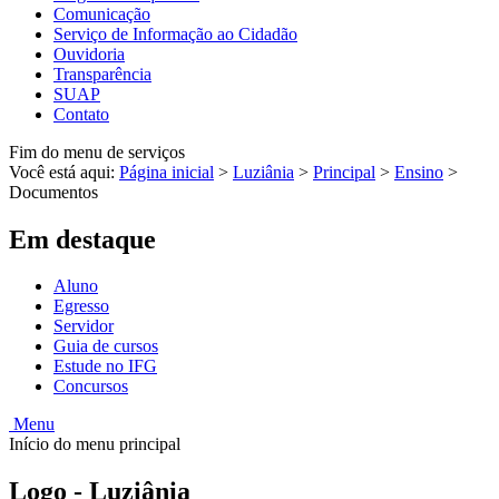
Comunicação
Serviço de Informação ao Cidadão
Ouvidoria
Transparência
SUAP
Contato
Fim do menu de serviços
Você está aqui:
Página inicial
>
Luziânia
>
Principal
>
Ensino
>
Documentos
Em destaque
Aluno
Egresso
Servidor
Guia de cursos
Estude no IFG
Concursos
Menu
Início do menu principal
Logo - Luziânia