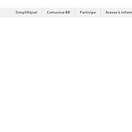
Simplifique!
Comunica BR
Participe
Acesso à infor