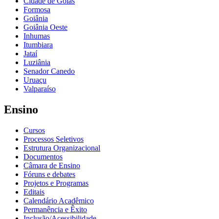
Cidade de Goiás
Formosa
Goiânia
Goiânia Oeste
Inhumas
Itumbiara
Jataí
Luziânia
Senador Canedo
Uruaçu
Valparaíso
Ensino
Cursos
Processos Seletivos
Estrutura Organizacional
Documentos
Câmara de Ensino
Fóruns e debates
Projetos e Programas
Editais
Calendário Acadêmico
Permanência e Êxito
Inclusão/Acessibilidade