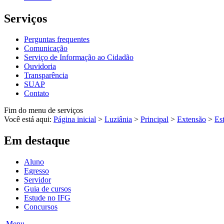
Serviços
Perguntas frequentes
Comunicação
Serviço de Informação ao Cidadão
Ouvidoria
Transparência
SUAP
Contato
Fim do menu de serviços
Você está aqui:
Página inicial
>
Luziânia
>
Principal
>
Extensão
>
Es
Em destaque
Aluno
Egresso
Servidor
Guia de cursos
Estude no IFG
Concursos
Menu