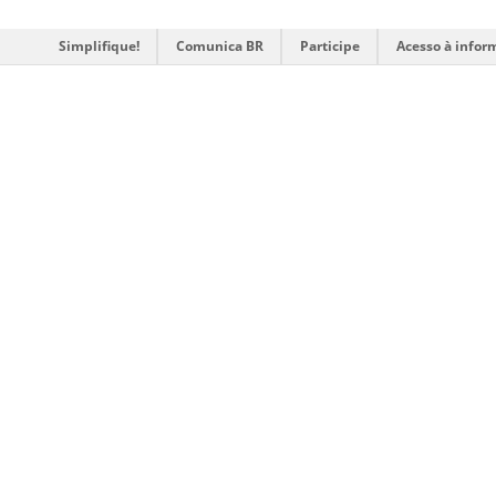
Simplifique!
Comunica BR
Participe
Acesso à infor