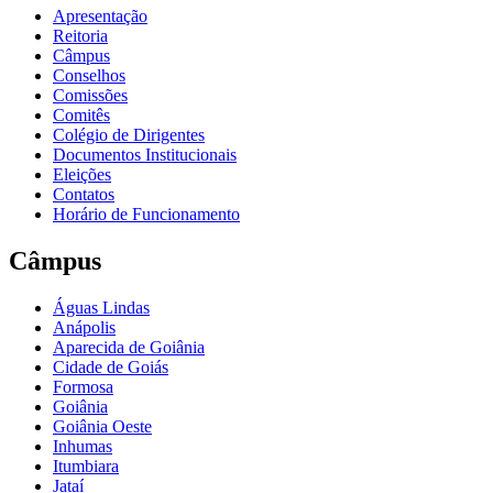
Apresentação
Reitoria
Câmpus
Conselhos
Comissões
Comitês
Colégio de Dirigentes
Documentos Institucionais
Eleições
Contatos
Horário de Funcionamento
Câmpus
Águas Lindas
Anápolis
Aparecida de Goiânia
Cidade de Goiás
Formosa
Goiânia
Goiânia Oeste
Inhumas
Itumbiara
Jataí