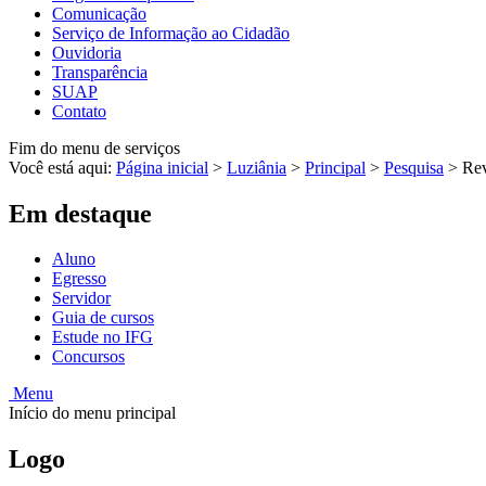
Comunicação
Serviço de Informação ao Cidadão
Ouvidoria
Transparência
SUAP
Contato
Fim do menu de serviços
Você está aqui:
Página inicial
>
Luziânia
>
Principal
>
Pesquisa
>
Rev
Em destaque
Aluno
Egresso
Servidor
Guia de cursos
Estude no IFG
Concursos
Menu
Início do menu principal
Logo