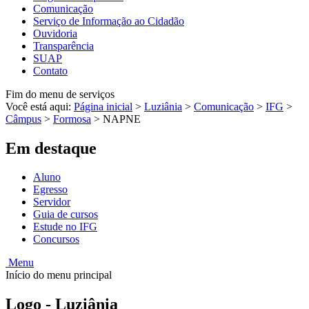
Comunicação
Serviço de Informação ao Cidadão
Ouvidoria
Transparência
SUAP
Contato
Fim do menu de serviços
Você está aqui:
Página inicial
>
Luziânia
>
Comunicação
>
IFG
>
Câmpus
>
Formosa
>
NAPNE
Em destaque
Aluno
Egresso
Servidor
Guia de cursos
Estude no IFG
Concursos
Menu
Início do menu principal
Logo - Luziânia