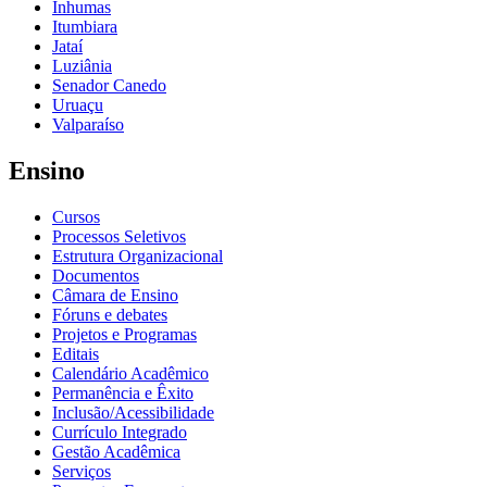
Inhumas
Itumbiara
Jataí
Luziânia
Senador Canedo
Uruaçu
Valparaíso
Ensino
Cursos
Processos Seletivos
Estrutura Organizacional
Documentos
Câmara de Ensino
Fóruns e debates
Projetos e Programas
Editais
Calendário Acadêmico
Permanência e Êxito
Inclusão/Acessibilidade
Currículo Integrado
Gestão Acadêmica
Serviços