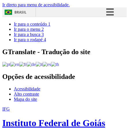
Ir direto para menu de acessibilidade.
BRASIL
Simplifique!
Ir para o conteúdo
1
Ir para o menu
2
Comunica BR
Ir para a busca
3
Ir para o rodapé
4
Participe
Acesso à informação
GTranslate - Tradução do site
Legislação
Canais
Opções de acessibilidade
Acessibilidade
Alto contraste
Mapa do site
IFG
Instituto Federal de Goiás