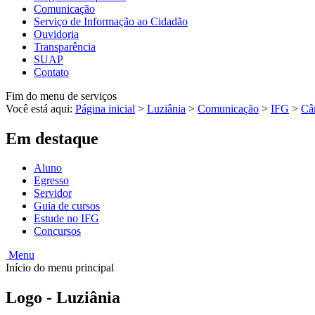
Comunicação
Serviço de Informação ao Cidadão
Ouvidoria
Transparência
SUAP
Contato
Fim do menu de serviços
Você está aqui:
Página inicial
>
Luziânia
>
Comunicação
>
IFG
>
Câ
Em destaque
Aluno
Egresso
Servidor
Guia de cursos
Estude no IFG
Concursos
Menu
Início do menu principal
Logo - Luziânia