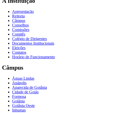
A Instituição
Apresentação
Reitoria
Câmpus
Conselhos
Comissões
Comitês
Colégio de Dirigentes
Documentos Institucionais
Eleições
Contatos
Horário de Funcionamento
Câmpus
Águas Lindas
Anápolis
Aparecida de Goiânia
Cidade de Goiás
Formosa
Goiânia
Goiânia Oeste
Inhumas