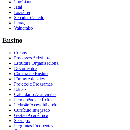
Itumbiara
Jataí
Luziânia
Senador Canedo
Uruaçu
Valparaíso
Ensino
Cursos
Processos Seletivos
Estrutura Organizacional
Documentos
Câmara de Ensino
Fóruns e debates
Projetos e Programas
Editais
Calendário Acadêmico
Permanência e Êxito
Inclusão/Acessibilidade
Currículo Integrado
Gestão Acadêmica
Serviços
Perguntas Frequentes