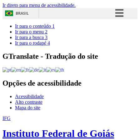
Ir direto para menu de acessibilidade.
BRASIL
Simplifique!
Ir para o conteúdo
1
Ir para o menu
2
Comunica BR
Ir para a busca
3
Ir para o rodapé
4
Participe
Acesso à informação
GTranslate - Tradução do site
Legislação
Canais
Opções de acessibilidade
Acessibilidade
Alto contraste
Mapa do site
IFG
Instituto Federal de Goiás