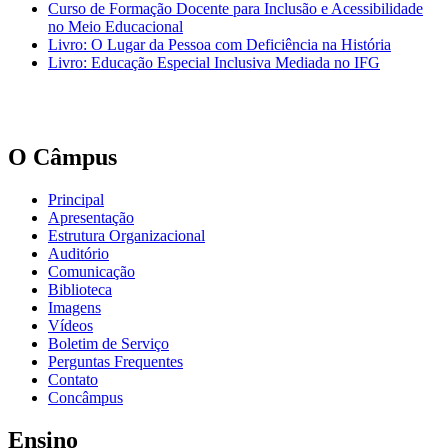
Curso de Formação Docente para Inclusão e Acessibilidade
no Meio Educacional
Livro: O Lugar da Pessoa com Deficiência na História
Livro: Educação Especial Inclusiva Mediada no IFG
O Câmpus
Principal
Apresentação
Estrutura Organizacional
Auditório
Comunicação
Biblioteca
Imagens
Vídeos
Boletim de Serviço
Perguntas Frequentes
Contato
Concâmpus
Ensino