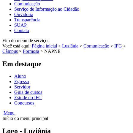
Comunicação
Serviço de Informação ao Cidadão
Ouvidoria
Transparência
SUAP
Contato
Fim do menu de serviços
Você está aqui:
Página inicial
>
Luziânia
>
Comunicação
>
IFG
>
Câmpus
>
Formosa
>
NAPNE
Em destaque
Aluno
Egresso
Servidor
Guia de cursos
Estude no IFG
Concursos
Menu
Início do menu principal
Logo - Luziânia