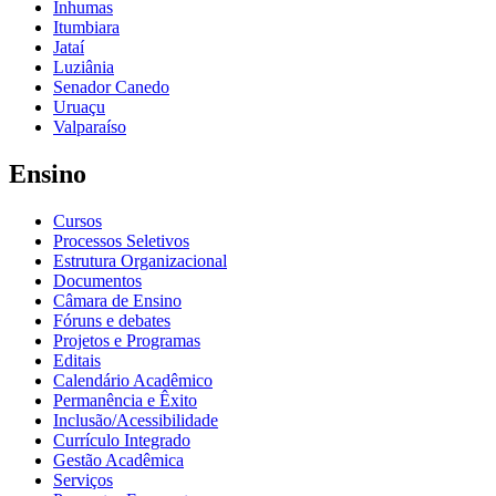
Inhumas
Itumbiara
Jataí
Luziânia
Senador Canedo
Uruaçu
Valparaíso
Ensino
Cursos
Processos Seletivos
Estrutura Organizacional
Documentos
Câmara de Ensino
Fóruns e debates
Projetos e Programas
Editais
Calendário Acadêmico
Permanência e Êxito
Inclusão/Acessibilidade
Currículo Integrado
Gestão Acadêmica
Serviços