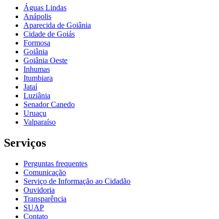
Águas Lindas
Anápolis
Aparecida de Goiânia
Cidade de Goiás
Formosa
Goiânia
Goiânia Oeste
Inhumas
Itumbiara
Jataí
Luziânia
Senador Canedo
Uruaçu
Valparaíso
Serviços
Perguntas frequentes
Comunicação
Serviço de Informação ao Cidadão
Ouvidoria
Transparência
SUAP
Contato