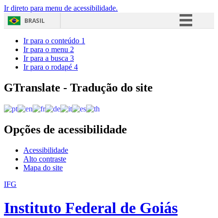
Ir direto para menu de acessibilidade.
BRASIL
Simplifique!
Ir para o conteúdo
1
Ir para o menu
2
Comunica BR
Ir para a busca
3
Ir para o rodapé
4
Participe
Acesso à informação
GTranslate - Tradução do site
Legislação
Canais
Opções de acessibilidade
Acessibilidade
Alto contraste
Mapa do site
IFG
Instituto Federal de Goiás