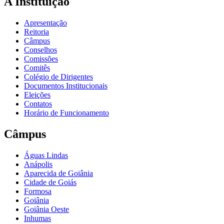
A Instituição
Apresentação
Reitoria
Câmpus
Conselhos
Comissões
Comitês
Colégio de Dirigentes
Documentos Institucionais
Eleições
Contatos
Horário de Funcionamento
Câmpus
Águas Lindas
Anápolis
Aparecida de Goiânia
Cidade de Goiás
Formosa
Goiânia
Goiânia Oeste
Inhumas