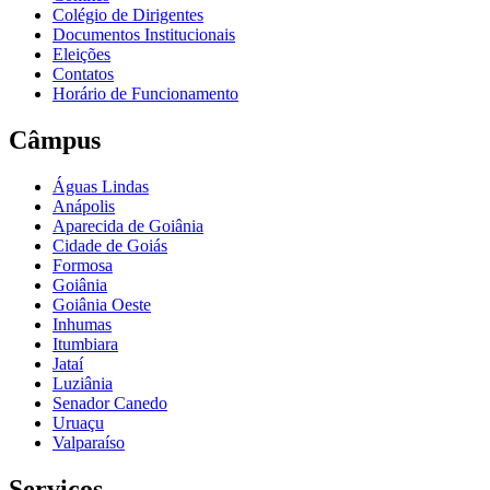
Colégio de Dirigentes
Documentos Institucionais
Eleições
Contatos
Horário de Funcionamento
Câmpus
Águas Lindas
Anápolis
Aparecida de Goiânia
Cidade de Goiás
Formosa
Goiânia
Goiânia Oeste
Inhumas
Itumbiara
Jataí
Luziânia
Senador Canedo
Uruaçu
Valparaíso
Serviços