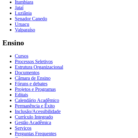
Itumbiara
Jataí
Luziânia
Senador Canedo
Uruaçu
Valparaíso
Ensino
Cursos
Processos Seletivos
Estrutura Organizacional
Documentos
Câmara de Ensino
Fóruns e debates
Projetos e Programas
Editais
Calendário Acadêmico
Permanência e Êxito
Inclusão/Acessibilidade
Currículo Integrado
Gestão Acadêmica
Serviços
Perguntas Frequentes