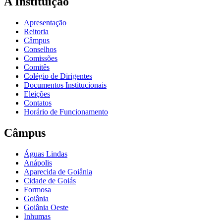
A Instituição
Apresentação
Reitoria
Câmpus
Conselhos
Comissões
Comitês
Colégio de Dirigentes
Documentos Institucionais
Eleições
Contatos
Horário de Funcionamento
Câmpus
Águas Lindas
Anápolis
Aparecida de Goiânia
Cidade de Goiás
Formosa
Goiânia
Goiânia Oeste
Inhumas