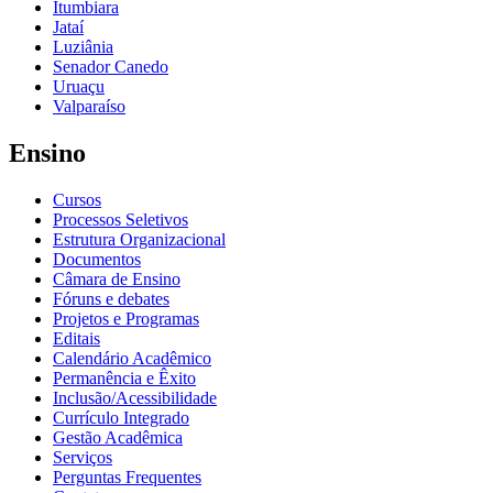
Itumbiara
Jataí
Luziânia
Senador Canedo
Uruaçu
Valparaíso
Ensino
Cursos
Processos Seletivos
Estrutura Organizacional
Documentos
Câmara de Ensino
Fóruns e debates
Projetos e Programas
Editais
Calendário Acadêmico
Permanência e Êxito
Inclusão/Acessibilidade
Currículo Integrado
Gestão Acadêmica
Serviços
Perguntas Frequentes