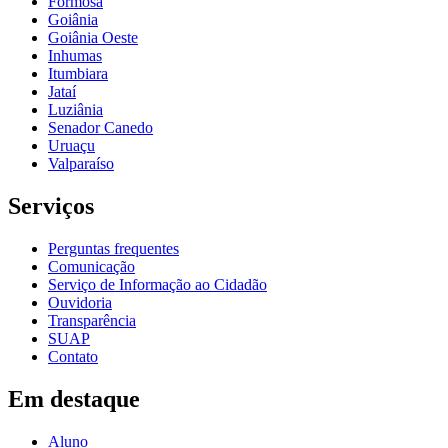
Formosa
Goiânia
Goiânia Oeste
Inhumas
Itumbiara
Jataí
Luziânia
Senador Canedo
Uruaçu
Valparaíso
Serviços
Perguntas frequentes
Comunicação
Serviço de Informação ao Cidadão
Ouvidoria
Transparência
SUAP
Contato
Em destaque
Aluno