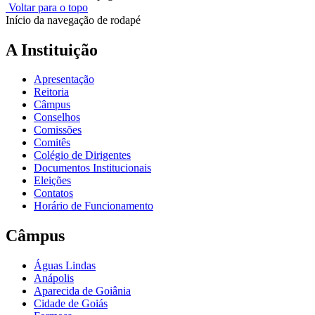
Voltar para o topo
Início da navegação de rodapé
A Instituição
Apresentação
Reitoria
Câmpus
Conselhos
Comissões
Comitês
Colégio de Dirigentes
Documentos Institucionais
Eleições
Contatos
Horário de Funcionamento
Câmpus
Águas Lindas
Anápolis
Aparecida de Goiânia
Cidade de Goiás