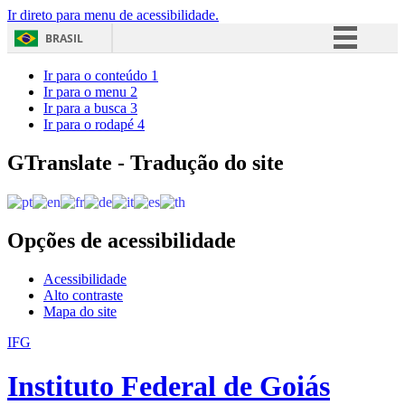
Ir direto para menu de acessibilidade.
BRASIL
Simplifique!
Ir para o conteúdo
1
Ir para o menu
2
Comunica BR
Ir para a busca
3
Ir para o rodapé
4
Participe
Acesso à informação
GTranslate - Tradução do site
Legislação
Canais
Opções de acessibilidade
Acessibilidade
Alto contraste
Mapa do site
IFG
Instituto Federal de Goiás