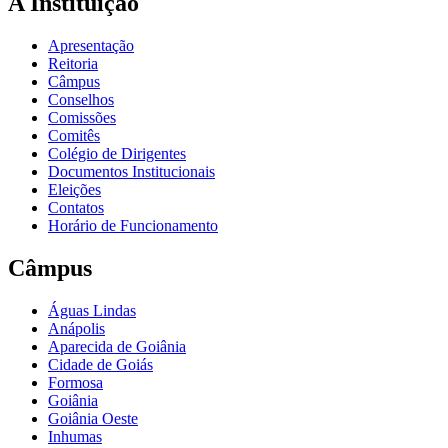
A Instituição
Apresentação
Reitoria
Câmpus
Conselhos
Comissões
Comitês
Colégio de Dirigentes
Documentos Institucionais
Eleições
Contatos
Horário de Funcionamento
Câmpus
Águas Lindas
Anápolis
Aparecida de Goiânia
Cidade de Goiás
Formosa
Goiânia
Goiânia Oeste
Inhumas