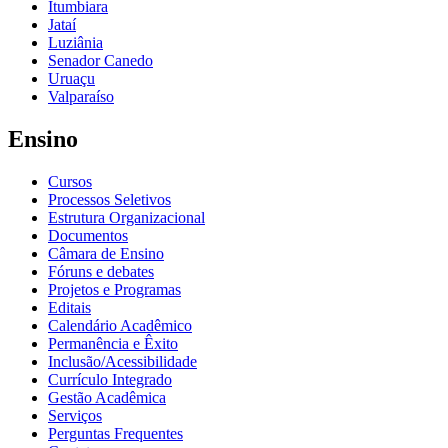
Itumbiara
Jataí
Luziânia
Senador Canedo
Uruaçu
Valparaíso
Ensino
Cursos
Processos Seletivos
Estrutura Organizacional
Documentos
Câmara de Ensino
Fóruns e debates
Projetos e Programas
Editais
Calendário Acadêmico
Permanência e Êxito
Inclusão/Acessibilidade
Currículo Integrado
Gestão Acadêmica
Serviços
Perguntas Frequentes