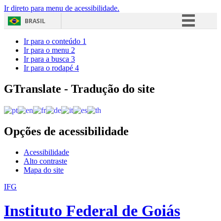
Ir direto para menu de acessibilidade.
BRASIL
Simplifique!
Ir para o conteúdo
1
Ir para o menu
2
Comunica BR
Ir para a busca
3
Ir para o rodapé
4
Participe
Acesso à informação
GTranslate - Tradução do site
Legislação
Canais
Opções de acessibilidade
Acessibilidade
Alto contraste
Mapa do site
IFG
Instituto Federal de Goiás