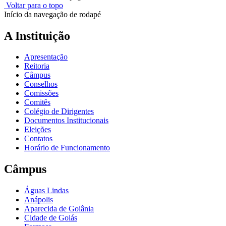
Voltar para o topo
Início da navegação de rodapé
A Instituição
Apresentação
Reitoria
Câmpus
Conselhos
Comissões
Comitês
Colégio de Dirigentes
Documentos Institucionais
Eleições
Contatos
Horário de Funcionamento
Câmpus
Águas Lindas
Anápolis
Aparecida de Goiânia
Cidade de Goiás