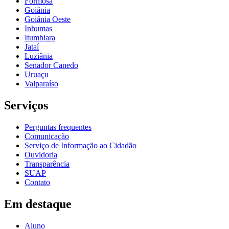
Formosa
Goiânia
Goiânia Oeste
Inhumas
Itumbiara
Jataí
Luziânia
Senador Canedo
Uruaçu
Valparaíso
Serviços
Perguntas frequentes
Comunicação
Serviço de Informação ao Cidadão
Ouvidoria
Transparência
SUAP
Contato
Em destaque
Aluno