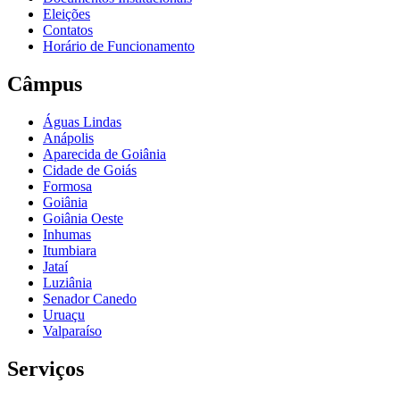
Eleições
Contatos
Horário de Funcionamento
Câmpus
Águas Lindas
Anápolis
Aparecida de Goiânia
Cidade de Goiás
Formosa
Goiânia
Goiânia Oeste
Inhumas
Itumbiara
Jataí
Luziânia
Senador Canedo
Uruaçu
Valparaíso
Serviços