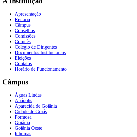
A Instituição
Apresentação
Reitoria
Câmpus
Conselhos
Comissões
Comitês
Colégio de Dirigentes
Documentos Institucionais
Eleições
Contatos
Horário de Funcionamento
Câmpus
Águas Lindas
Anápolis
Aparecida de Goiânia
Cidade de Goiás
Formosa
Goiânia
Goiânia Oeste
Inhumas