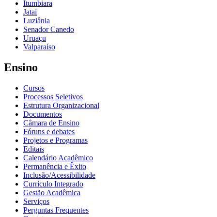
Itumbiara
Jataí
Luziânia
Senador Canedo
Uruaçu
Valparaíso
Ensino
Cursos
Processos Seletivos
Estrutura Organizacional
Documentos
Câmara de Ensino
Fóruns e debates
Projetos e Programas
Editais
Calendário Acadêmico
Permanência e Êxito
Inclusão/Acessibilidade
Currículo Integrado
Gestão Acadêmica
Serviços
Perguntas Frequentes