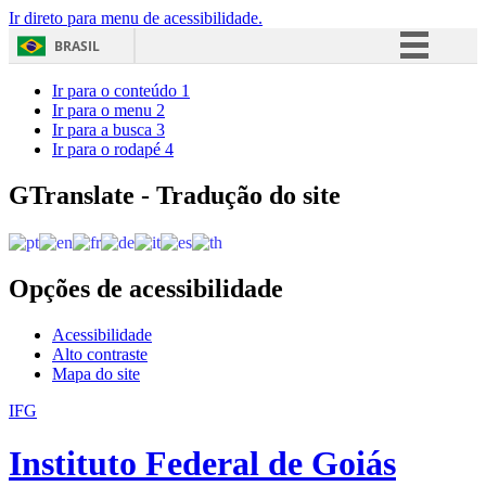
Ir direto para menu de acessibilidade.
BRASIL
Simplifique!
Ir para o conteúdo
1
Ir para o menu
2
Comunica BR
Ir para a busca
3
Ir para o rodapé
4
Participe
Acesso à informação
GTranslate - Tradução do site
Legislação
Canais
Opções de acessibilidade
Acessibilidade
Alto contraste
Mapa do site
IFG
Instituto Federal de Goiás