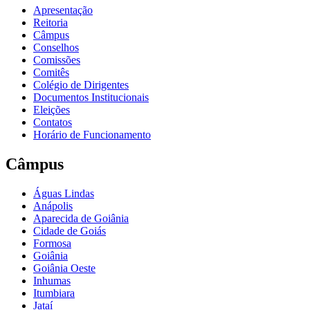
Apresentação
Reitoria
Câmpus
Conselhos
Comissões
Comitês
Colégio de Dirigentes
Documentos Institucionais
Eleições
Contatos
Horário de Funcionamento
Câmpus
Águas Lindas
Anápolis
Aparecida de Goiânia
Cidade de Goiás
Formosa
Goiânia
Goiânia Oeste
Inhumas
Itumbiara
Jataí