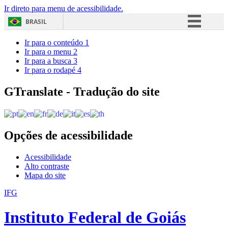
Ir direto para menu de acessibilidade.
BRASIL
Simplifique!
Ir para o conteúdo
1
Ir para o menu
2
Comunica BR
Ir para a busca
3
Ir para o rodapé
4
Participe
Acesso à informação
GTranslate - Tradução do site
Legislação
Canais
Opções de acessibilidade
Acessibilidade
Alto contraste
Mapa do site
IFG
Instituto Federal de Goiás