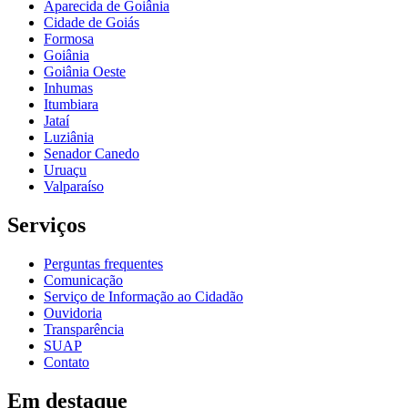
Aparecida de Goiânia
Cidade de Goiás
Formosa
Goiânia
Goiânia Oeste
Inhumas
Itumbiara
Jataí
Luziânia
Senador Canedo
Uruaçu
Valparaíso
Serviços
Perguntas frequentes
Comunicação
Serviço de Informação ao Cidadão
Ouvidoria
Transparência
SUAP
Contato
Em destaque