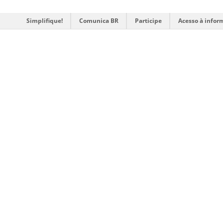
Simplifique!
Comunica BR
Participe
Acesso à infor