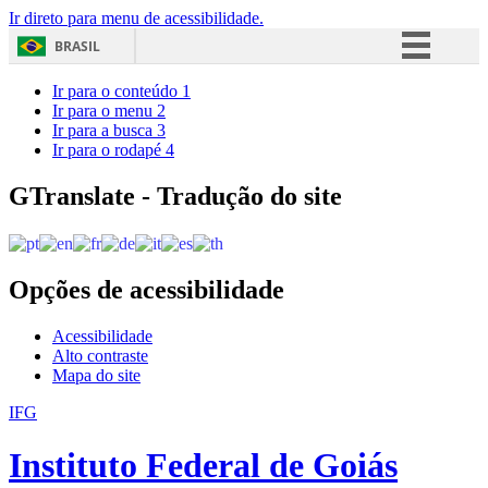
Ir direto para menu de acessibilidade.
BRASIL
Simplifique!
Ir para o conteúdo
1
Ir para o menu
2
Comunica BR
Ir para a busca
3
Ir para o rodapé
4
Participe
Acesso à informação
GTranslate - Tradução do site
Legislação
Canais
Opções de acessibilidade
Acessibilidade
Alto contraste
Mapa do site
IFG
Instituto Federal de Goiás