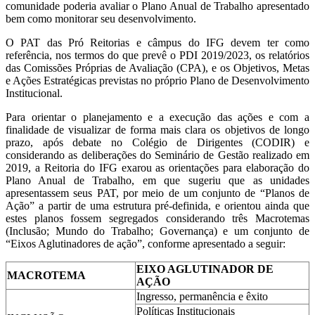
comunidade poderia avaliar o Plano Anual de Trabalho apresentado
bem como monitorar seu desenvolvimento.
O PAT das Pró Reitorias e câmpus do IFG devem ter como
referência, nos termos do que prevê o PDI 2019/2023, os relatórios
das Comissões Próprias de Avaliação (CPA), e os Objetivos, Metas
e Ações Estratégicas previstas no próprio Plano de Desenvolvimento
Institucional.
Para orientar o planejamento e a execução das ações e com a
finalidade de visualizar de forma mais clara os objetivos de longo
prazo, após debate no Colégio de Dirigentes (CODIR) e
considerando as deliberações do Seminário de Gestão realizado em
2019, a Reitoria do IFG exarou as orientações para elaboração do
Plano Anual de Trabalho, em que sugeriu que as unidades
apresentassem seus PAT, por meio de um conjunto de “Planos de
Ação” a partir de uma estrutura pré-definida, e orientou ainda que
estes planos fossem segregados considerando três Macrotemas
(Inclusão; Mundo do Trabalho; Governança) e um conjunto de
“Eixos Aglutinadores de ação”, conforme apresentado a seguir:
EIXO AGLUTINADOR DE
MACROTEMA
AÇÃO
Ingresso, permanência e êxito
Políticas Institucionais