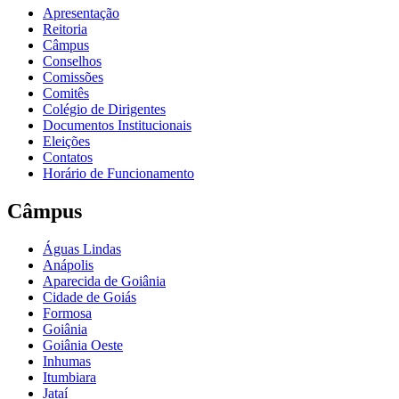
Apresentação
Reitoria
Câmpus
Conselhos
Comissões
Comitês
Colégio de Dirigentes
Documentos Institucionais
Eleições
Contatos
Horário de Funcionamento
Câmpus
Águas Lindas
Anápolis
Aparecida de Goiânia
Cidade de Goiás
Formosa
Goiânia
Goiânia Oeste
Inhumas
Itumbiara
Jataí