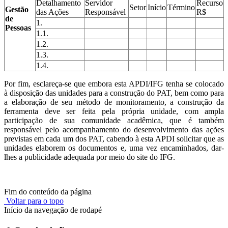
Detalhamento
Servidor
Recurso
Setor
Início
Término
Gestão
das Ações
Responsável
R$
de
1.
Pessoas
1.1.
1.2.
1.3.
1.4.
Por fim, esclareça-se que embora esta APDI/IFG tenha se colocado
à disposição das unidades para a construção do PAT, bem como para
a elaboração de seu método de monitoramento, a construção da
ferramenta deve ser feita pela própria unidade, com ampla
participação de sua comunidade acadêmica, que é também
responsável pelo acompanhamento do desenvolvimento das ações
previstas em cada um dos PAT, cabendo à esta APDI solicitar que as
unidades elaborem os documentos e, uma vez encaminhados, dar-
lhes a publicidade adequada por meio do site do IFG.
Fim do conteúdo da página
Voltar para o topo
Início da navegação de rodapé