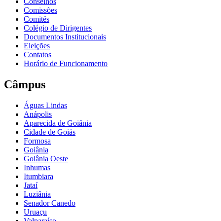
Conselhos
Comissões
Comitês
Colégio de Dirigentes
Documentos Institucionais
Eleições
Contatos
Horário de Funcionamento
Câmpus
Águas Lindas
Anápolis
Aparecida de Goiânia
Cidade de Goiás
Formosa
Goiânia
Goiânia Oeste
Inhumas
Itumbiara
Jataí
Luziânia
Senador Canedo
Uruaçu
Valparaíso