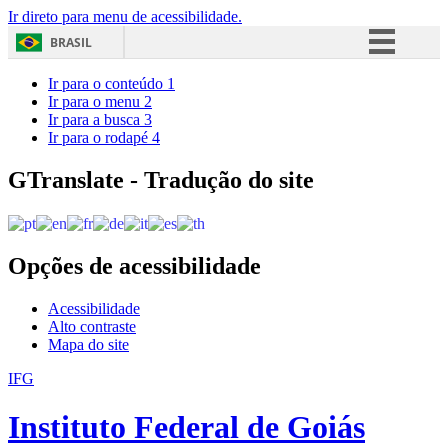
Ir direto para menu de acessibilidade.
BRASIL
Simplifique!
Ir para o conteúdo
1
Ir para o menu
2
Comunica BR
Ir para a busca
3
Ir para o rodapé
4
Participe
Acesso à informação
GTranslate - Tradução do site
Legislação
Canais
Opções de acessibilidade
Acessibilidade
Alto contraste
Mapa do site
IFG
Instituto Federal de Goiás