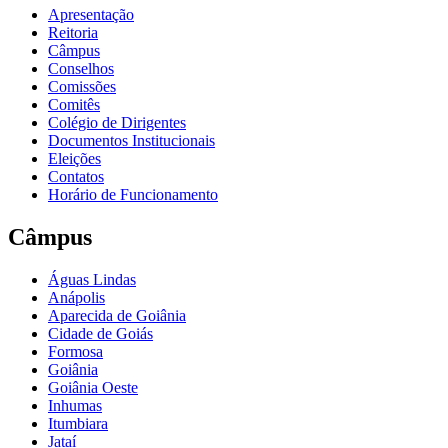
Apresentação
Reitoria
Câmpus
Conselhos
Comissões
Comitês
Colégio de Dirigentes
Documentos Institucionais
Eleições
Contatos
Horário de Funcionamento
Câmpus
Águas Lindas
Anápolis
Aparecida de Goiânia
Cidade de Goiás
Formosa
Goiânia
Goiânia Oeste
Inhumas
Itumbiara
Jataí