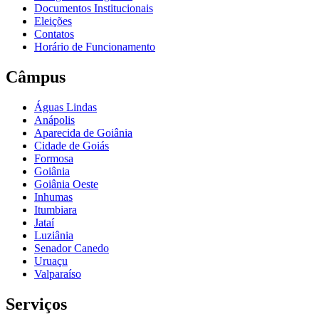
Documentos Institucionais
Eleições
Contatos
Horário de Funcionamento
Câmpus
Águas Lindas
Anápolis
Aparecida de Goiânia
Cidade de Goiás
Formosa
Goiânia
Goiânia Oeste
Inhumas
Itumbiara
Jataí
Luziânia
Senador Canedo
Uruaçu
Valparaíso
Serviços