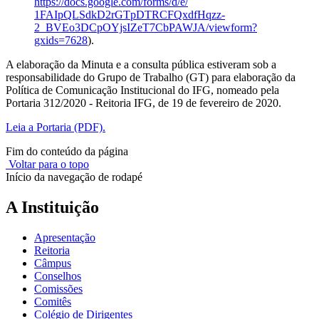
https://docs.google.
com/forms/d/e/
1FAIpQLSdkD2rGTpDTRCFQxdfHqzz-
2_BVEo3DCpOYjsIZeT7CbPAWJA/
viewform?
gxids=7628
).
A elaboração da Minuta e a consulta pública estiveram sob a
responsabilidade do Grupo de Trabalho (GT) para elaboração da
Política de Comunicação Institucional do IFG, nomeado pela
Portaria 312/2020 - Reitoria IFG, de 19 de fevereiro de 2020.
Leia a Portaria (PDF).
Fim do conteúdo da página
Voltar para o topo
Início da navegação de rodapé
A Instituição
Apresentação
Reitoria
Câmpus
Conselhos
Comissões
Comitês
Colégio de Dirigentes