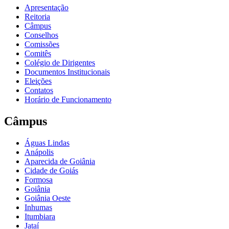
Apresentação
Reitoria
Câmpus
Conselhos
Comissões
Comitês
Colégio de Dirigentes
Documentos Institucionais
Eleições
Contatos
Horário de Funcionamento
Câmpus
Águas Lindas
Anápolis
Aparecida de Goiânia
Cidade de Goiás
Formosa
Goiânia
Goiânia Oeste
Inhumas
Itumbiara
Jataí