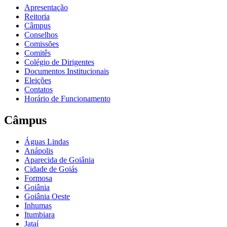
Apresentação
Reitoria
Câmpus
Conselhos
Comissões
Comitês
Colégio de Dirigentes
Documentos Institucionais
Eleições
Contatos
Horário de Funcionamento
Câmpus
Águas Lindas
Anápolis
Aparecida de Goiânia
Cidade de Goiás
Formosa
Goiânia
Goiânia Oeste
Inhumas
Itumbiara
Jataí