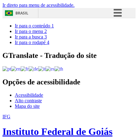
Ir direto para menu de acessibilidade.
BRASIL
Simplifique!
Ir para o conteúdo
1
Ir para o menu
2
Comunica BR
Ir para a busca
3
Ir para o rodapé
4
Participe
Acesso à informação
GTranslate - Tradução do site
Legislação
Canais
Opções de acessibilidade
Acessibilidade
Alto contraste
Mapa do site
IFG
Instituto Federal de Goiás