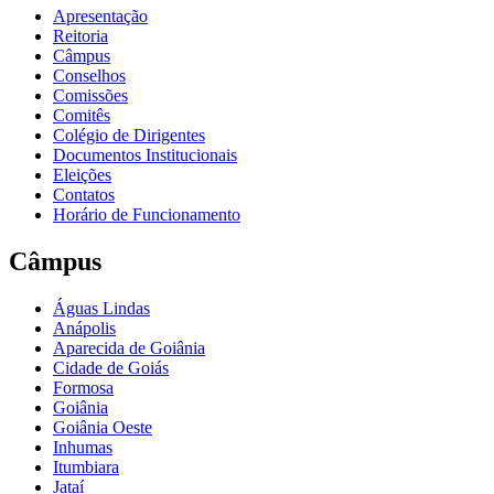
Apresentação
Reitoria
Câmpus
Conselhos
Comissões
Comitês
Colégio de Dirigentes
Documentos Institucionais
Eleições
Contatos
Horário de Funcionamento
Câmpus
Águas Lindas
Anápolis
Aparecida de Goiânia
Cidade de Goiás
Formosa
Goiânia
Goiânia Oeste
Inhumas
Itumbiara
Jataí