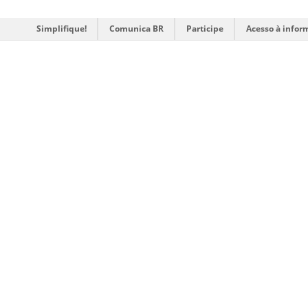
Simplifique!
Comunica BR
Participe
Acesso à infor