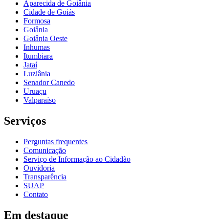
Aparecida de Goiânia
Cidade de Goiás
Formosa
Goiânia
Goiânia Oeste
Inhumas
Itumbiara
Jataí
Luziânia
Senador Canedo
Uruaçu
Valparaíso
Serviços
Perguntas frequentes
Comunicação
Serviço de Informação ao Cidadão
Ouvidoria
Transparência
SUAP
Contato
Em destaque