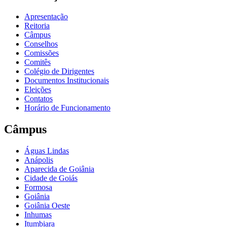
Apresentação
Reitoria
Câmpus
Conselhos
Comissões
Comitês
Colégio de Dirigentes
Documentos Institucionais
Eleições
Contatos
Horário de Funcionamento
Câmpus
Águas Lindas
Anápolis
Aparecida de Goiânia
Cidade de Goiás
Formosa
Goiânia
Goiânia Oeste
Inhumas
Itumbiara