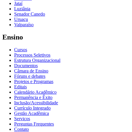
Jataí
Luziânia
Senador Canedo
Uruaçu
Valparaíso
Ensino
Cursos
Processos Seletivos
Estrutura Organizacional
Documentos
Câmara de Ensino
Fóruns e debates
Projetos e Programas
Editais
Calendário Acadêmico
Permanência e Êxito
Inclusão/Acessibilidade
Currículo Integrado
Gestão Acadêmica
Serviços
Perguntas Frequentes
Contato