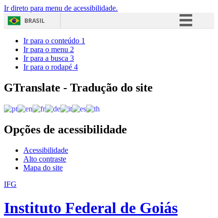
Ir direto para menu de acessibilidade.
BRASIL
Simplifique!
Ir para o conteúdo
1
Ir para o menu
2
Comunica BR
Ir para a busca
3
Ir para o rodapé
4
Participe
Acesso à informação
GTranslate - Tradução do site
Legislação
Canais
Opções de acessibilidade
Acessibilidade
Alto contraste
Mapa do site
IFG
Instituto Federal de Goiás