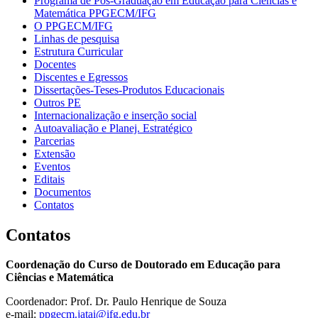
Programa de Pós-Graduação em Educação para Ciências e
Matemática PPGECM/IFG
O PPGECM/IFG
Linhas de pesquisa
Estrutura Curricular
Docentes
Discentes e Egressos
Dissertações-Teses-Produtos Educacionais
Outros PE
Internacionalização e inserção social
Autoavaliação e Planej. Estratégico
Parcerias
Extensão
Eventos
Editais
Documentos
Contatos
Contatos
Coordenação do Curso de Doutorado em Educação para
Ciências e Matemática
Coordenador: Prof. Dr. Paulo Henrique de Souza
e-mail:
ppgecm.jatai@ifg.edu.br