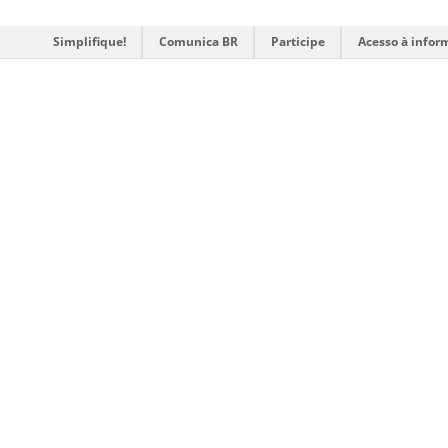
Simplifique!
Comunica BR
Participe
Acesso à infor