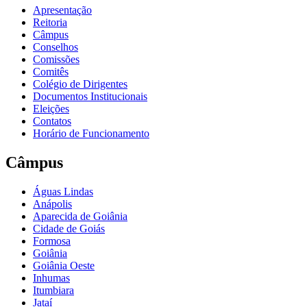
Apresentação
Reitoria
Câmpus
Conselhos
Comissões
Comitês
Colégio de Dirigentes
Documentos Institucionais
Eleições
Contatos
Horário de Funcionamento
Câmpus
Águas Lindas
Anápolis
Aparecida de Goiânia
Cidade de Goiás
Formosa
Goiânia
Goiânia Oeste
Inhumas
Itumbiara
Jataí