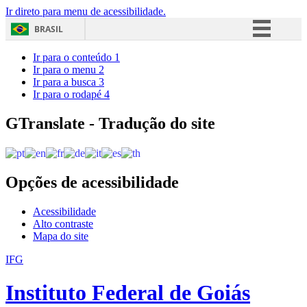
Ir direto para menu de acessibilidade.
BRASIL
Simplifique!
Ir para o conteúdo
1
Ir para o menu
2
Comunica BR
Ir para a busca
3
Ir para o rodapé
4
Participe
Acesso à informação
GTranslate - Tradução do site
Legislação
Canais
Opções de acessibilidade
Acessibilidade
Alto contraste
Mapa do site
IFG
Instituto Federal de Goiás