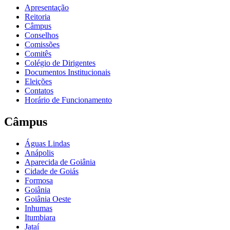
Apresentação
Reitoria
Câmpus
Conselhos
Comissões
Comitês
Colégio de Dirigentes
Documentos Institucionais
Eleições
Contatos
Horário de Funcionamento
Câmpus
Águas Lindas
Anápolis
Aparecida de Goiânia
Cidade de Goiás
Formosa
Goiânia
Goiânia Oeste
Inhumas
Itumbiara
Jataí